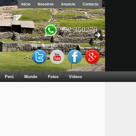
Inicio
Nosotros
Anuncie
Contacto
952 350270
Síguenos en:
Perú
Mundo
Fotos
Videos