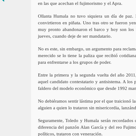
en las que acechan el fujimorismo y el Apra.
Ollanta Humala no tuvo siquiera un día de paz.
convirtieron en piñata. Uno tras otro se fueron ye
muy pronto abandonaron el barco y hoy son los m
jueves, cuando deje de ser mandatario.
No es este, sin embargo, un argumento para reclam
merecido se lo tiene la paliza que recibió cotidia
para enfrentarse a los grupos de poder.
Entre la primera y la segunda vuelta del año 20
aquel candidato contestatario y antisistema. A lo
faldero del modelo económico que desde 1992 mant
No debiéramos sentir lástima por el que traicionó l
alguien a quien lo trataron sin misericordia, lanzá
Seguramente, Toledo y Humala serán recordados c
diferencia del panzón Alan García y del reo Fujimor
políticos, trataron con veneración.