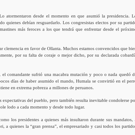
 Lo atormentaron desde el momento en que asumió la presidencia. L
ndo quienes debían resguardarlo. Los congresistas electos por su partid
astines más feroces a los que tendrá que enfrentar desde el próxim
ar clemencia en favor de Ollanta. Muchos estamos convencidos que bie
namente, por su falta de coraje o mejor dicho, por su declarada cobardí
11, el comandante sufrió una macabra mutación y poco o nada quedó d
s pocos días de haber asumido el mando, Humala se convirtió en el perr
iene en extrema pobreza a millones de peruanos.
as expectativas del pueblo, pero también resulta inevitable condolerse po
ndole lodo a cada momento y desde todo lugar.
omo los presidentes a quienes más insultaron durante sus mandatos, 
i, a quienes la “gran prensa”, el empresariado y casi todos los partido