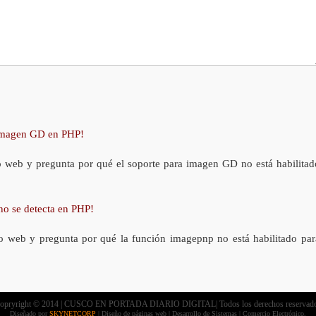
 imagen GD en PHP!
o web y pregunta por qué el soporte para imagen GD no está habilitad
no se detecta en PHP!
o web y pregunta por qué la función imagepnp no está habilitado par
opryright © 2014 | CUSCO EN PORTADA DIARIO DIGITAL| Todos los derechos reservad
Diseñado por
SKYNETCORP
| Diseño de páginas web | Desarrollo de Sistemas | Comercio Electrónico.