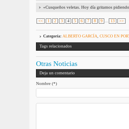
«Cusqueños veletas. Hoy día gritamos pidiendo
<<
1
2
3
4
5
6
7
8
9
...
13
>>
Categoría:
ALBERTO GARCÍA
,
CUSCO EN PO
Tags relacionados
Otras Noticias
Deja un comentario
Nombre (*)