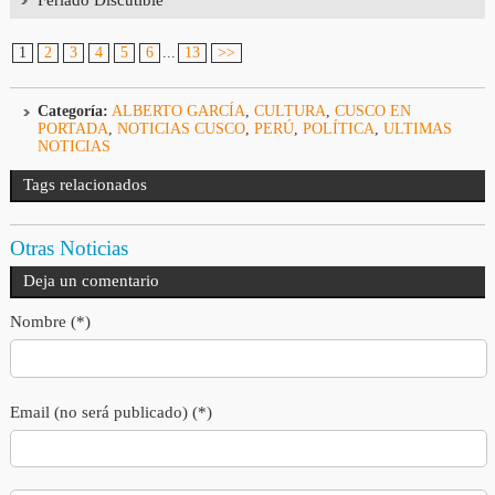
Feriado Discutible
1
2
3
4
5
6
...
13
>>
Categoría:
ALBERTO GARCÍA
,
CULTURA
,
CUSCO EN
PORTADA
,
NOTICIAS CUSCO
,
PERÚ
,
POLÍTICA
,
ULTIMAS
NOTICIAS
Tags relacionados
Otras Noticias
Deja un comentario
Nombre (*)
Email (no será publicado) (*)