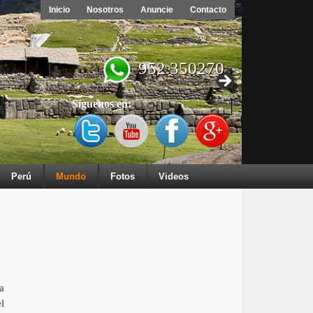
Inicio
Nosotros
Anuncie
Contacto
952 350270
Síguenos en:
Perú
Mundo
Fotos
Videos
a
l