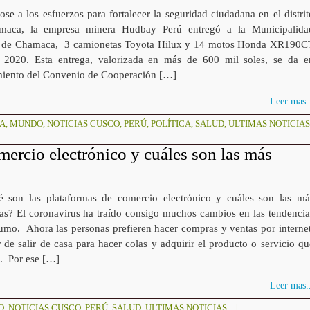
e a los esfuerzos para fortalecer la seguridad ciudadana en el distrit
maca, la empresa minera Hudbay Perú entregó a la Municipalida
al de Chamaca, 3 camionetas Toyota Hilux y 14 motos Honda XR190C
 2020. Esta entrega, valorizada en más de 600 mil soles, se da e
iento del Convenio de Cooperación […]
Leer mas..
DA
,
MUNDO
,
NOTICIAS CUSCO
,
PERÚ
,
POLÍTICA
,
SALUD
,
ULTIMAS NOTICIAS
ercio electrónico y cuáles son las más
n las plataformas de comercio electrónico y cuáles son las má
as? El coronavirus ha traído consigo muchos cambios en las tendencia
umo. Ahora las personas prefieren hacer compras y ventas por internet
 de salir de casa para hacer colas y adquirir el producto o servicio qu
e. Por ese […]
Leer mas..
O
,
NOTICIAS CUSCO
,
PERÚ
,
SALUD
,
ULTIMAS NOTICIAS
|