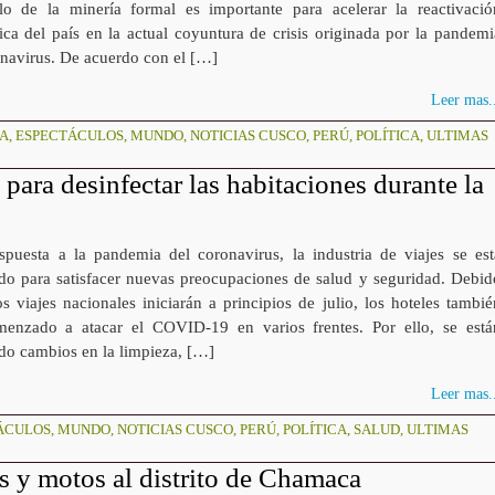
llo de la minería formal es importante para acelerar la reactivació
ca del país en la actual coyuntura de crisis originada por la pandemi
onavirus. De acuerdo con el […]
Leer mas..
DA
,
ESPECTÁCULOS
,
MUNDO
,
NOTICIAS CUSCO
,
PERÚ
,
POLÍTICA
,
ULTIMAS
para desinfectar las habitaciones durante la
uesta a la pandemia del coronavirus, la industria de viajes se est
do para satisfacer nuevas preocupaciones de salud y seguridad. Debid
s viajes nacionales iniciarán a principios de julio, los hoteles tambié
enzado a atacar el COVID-19 en varios frentes. Por ello, se está
ndo cambios en la limpieza, […]
Leer mas..
ÁCULOS
,
MUNDO
,
NOTICIAS CUSCO
,
PERÚ
,
POLÍTICA
,
SALUD
,
ULTIMAS
 y motos al distrito de Chamaca