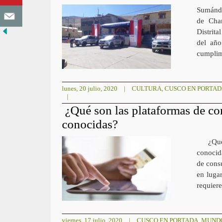
Sumándos
de Cha
Distrit
del año
cumplim
lunes, 20 julio, 2020
|
CULTURA
,
CUSCO EN PORTA
|
¿Qué son las plataformas de com
conocidas?
¿Qué so
conocid
de cons
en lugar
requier
viernes, 17 julio, 2020
|
CUSCO EN PORTADA
,
MUND