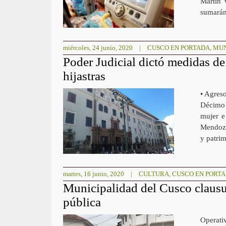
Martín 
sumará
miércoles, 24 junio, 2020
|
CUSCO EN PORTADA
,
MU
Poder Judicial dictó medidas de
hijastras
• Agreso
Décimo 
mujer e
Mendoza
y patrim
martes, 16 junio, 2020
|
CULTURA
,
CUSCO EN PORT
Municipalidad del Cusco clausur
pública
Operati