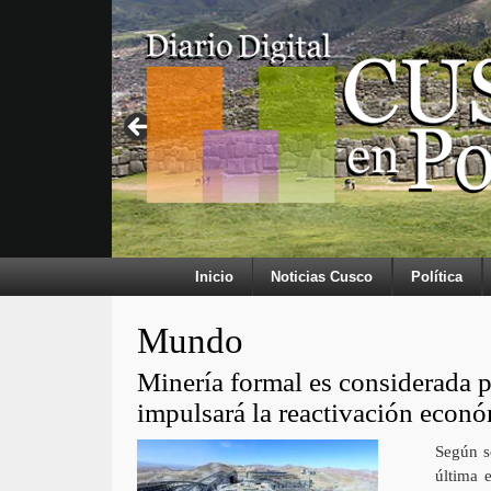
Inicio
Noticias Cusco
Política
Mundo
Minería formal es considerada 
impulsará la reactivación econó
Según s
última 