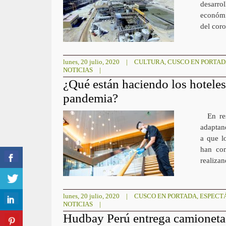
desarro
económi
del cor
lunes, 20 julio, 2020
|
CULTURA
,
CUSCO EN PORTA
NOTICIAS
|
¿Qué están haciendo los hoteles 
pandemia?
En resp
adaptan
a que lo
han com
realiza
lunes, 20 julio, 2020
|
CUSCO EN PORTADA
,
ESPECT
NOTICIAS
|
Hudbay Perú entrega camionetas