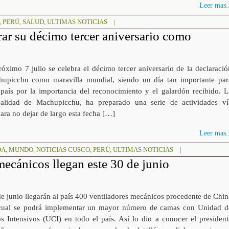
Leer mas..
,
PERÚ
,
SALUD
,
ULTIMAS NOTICIAS
|
ar su décimo tercer aniversario como
óximo 7 julio se celebra el décimo tercer aniversario de la declaració
upicchu como maravilla mundial, siendo un día tan importante par
 país por la importancia del reconocimiento y el galardón recibido. L
alidad de Machupicchu, ha preparado una serie de actividades ví
para no dejar de largo esta fecha […]
Leer mas..
DA
,
MUNDO
,
NOTICIAS CUSCO
,
PERÚ
,
ULTIMAS NOTICIAS
|
ecánicos llegan este 30 de junio
e junio llegarán al país 400 ventiladores mecánicos procedente de Chin
cual se podrá implementar un mayor número de camas con Unidad d
s Intensivos (UCI) en todo el país. Así lo dio a conocer el president