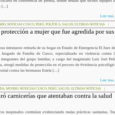
Vizcarra en conferencia de prensa, donde detalló que dichos equipos s
n […]
Leer mas..
NDO
,
NOTICIAS CUSCO
,
PERÚ
,
POLÍTICA
,
SALUD
,
ULTIMAS NOTICIAS
|
 protección a mujer que fue agredida por sus
ras intentaron retirarla de su hogar en Estado de Emergencia El Juez de
Juzgado de Familia de Cusco, especializado en violencia contra l
 integrantes del grupo familiar, a cargo del magistrado Luis Joel Peñ
, otorgó medidas de protección en el proceso de #violencia psicológic
onial contra las hermanas Estela […]
Leer mas..
ADA
,
MUNDO
,
NOTICIAS CUSCO
,
PERÚ
,
SALUD
,
ULTIMAS NOTICIAS
|
ó carnicerías que atentaban contra la salud
vos inopinados continúan evidenciando malas prácticas sanitarias. Tra