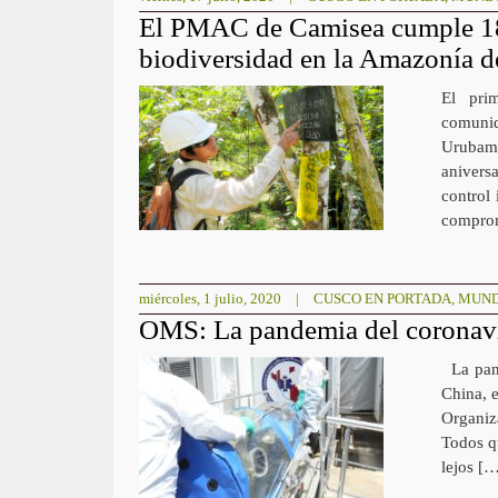
El PMAC de Camisea cumple 18 
biodiversidad en la Amazonía d
El pri
comunid
Urubam
anivers
control
comprom
miércoles, 1 julio, 2020
|
CUSCO EN PORTADA
,
MUN
OMS: La pandemia del coronavir
La pand
China, e
Organiz
Todos q
lejos [