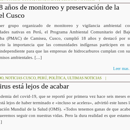
años de monitoreo y preservación de la
el Cusco
mer grupo organizado de monitoreo y vigilancia ambiental co
ades nativas en Perú, el Programa Ambiental Comunitario del Baj
ba (PMAC) de Camisea, Cusco, cumplió 18 años y destacó por s
ario la importancia que las comunidades indígenas participen en u
 independiente para que las empresas de hidrocarburos cumplan con su
isos ambientales. […]
Leer mas..
DO
,
NOTICIAS CUSCO
,
PERÚ
,
POLÍTICA
,
ULTIMAS NOTICIAS
|
us está lejos de acabar
emia del covid-19, que se reportó por primera vez hace seis meses e
stá lejos de haber terminado e «incluso se acelera», advirtió este lunes l
ación Mundial de la Salud (OMS). «Todos tenemos ganas de que acabe
ueremos seguir con nuestras vidas. Pero la dura realidad es que estamo
…]