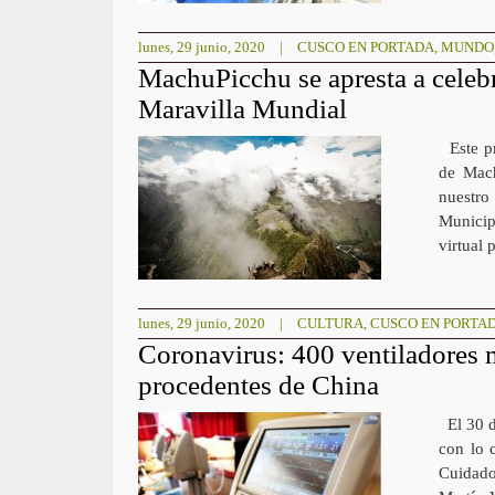
lunes, 29 junio, 2020
|
CUSCO EN PORTADA
,
MUNDO
MachuPicchu se apresta a celebr
Maravilla Mundial
Este pr
de Mach
nuestro
Municip
virtual 
lunes, 29 junio, 2020
|
CULTURA
,
CUSCO EN PORTA
Coronavirus: 400 ventiladores m
procedentes de China
El 30 d
con lo 
Cuidado