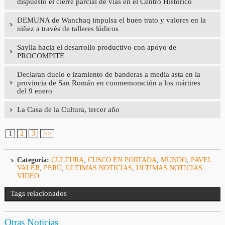
dispuesto el cierre parcial de vías en el Centro Histórico
DEMUNA de Wanchaq impulsa el buen trato y valores en la
niñez a través de talleres lúdicos
Saylla hacia el desarrollo productivo con apoyo de
PROCOMPITE
Declaran duelo e izamiento de banderas a media asta en la
provincia de San Román en conmemoración a los mártires
del 9 enero
La Casa de la Cultura, tercer año
1
2
3
>>
Categoría:
CULTURA
,
CUSCO EN PORTADA
,
MUNDO
,
PAVEL
VALER
,
PERÚ
,
ULTIMAS NOTICIAS
,
ULTIMAS NOTICIAS
VIDEO
Tags relacionados
Otras Noticias