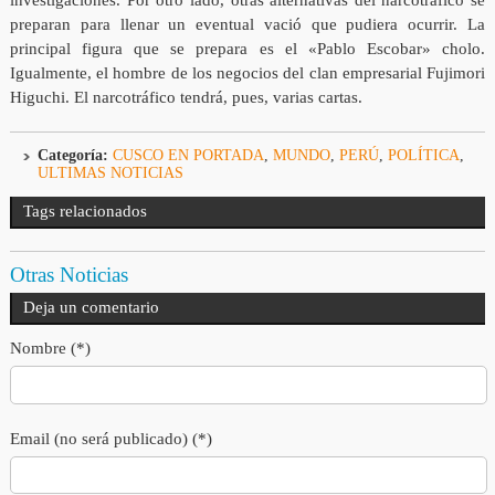
investigaciones. Por otro lado, otras alternativas del narcotráfico se
preparan para llenar un eventual vació que pudiera ocurrir. La
principal figura que se prepara es el «Pablo Escobar» cholo.
Igualmente, el hombre de los negocios del clan empresarial Fujimori
Higuchi. El narcotráfico tendrá, pues, varias cartas.
Categoría:
CUSCO EN PORTADA
,
MUNDO
,
PERÚ
,
POLÍTICA
,
ULTIMAS NOTICIAS
Tags relacionados
Otras Noticias
Deja un comentario
Nombre (*)
Email (no será publicado) (*)