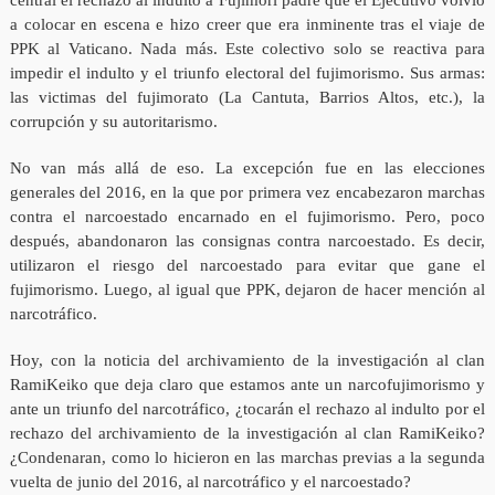
central el rechazo al indulto a Fujimori padre que el Ejecutivo volvió
a colocar en escena e hizo creer que era inminente tras el viaje de
PPK al Vaticano. Nada más. Este colectivo solo se reactiva para
impedir el indulto y el triunfo electoral del fujimorismo. Sus armas:
las victimas del fujimorato (La Cantuta, Barrios Altos, etc.), la
corrupción y su autoritarismo.
No van más allá de eso. La excepción fue en las elecciones
generales del 2016, en la que por primera vez encabezaron marchas
contra el narcoestado encarnado en el fujimorismo. Pero, poco
después, abandonaron las consignas contra narcoestado. Es decir,
utilizaron el riesgo del narcoestado para evitar que gane el
fujimorismo. Luego, al igual que PPK, dejaron de hacer mención al
narcotráfico.
Hoy, con la noticia del archivamiento de la investigación al clan
RamiKeiko que deja claro que estamos ante un narcofujimorismo y
ante un triunfo del narcotráfico, ¿tocarán el rechazo al indulto por el
rechazo del archivamiento de la investigación al clan RamiKeiko?
¿Condenaran, como lo hicieron en las marchas previas a la segunda
vuelta de junio del 2016, al narcotráfico y el narcoestado?