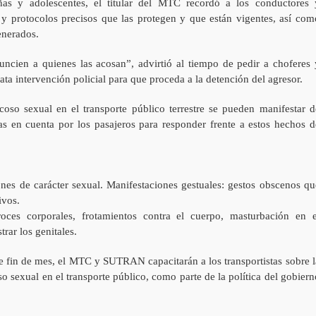
ñas y adolescentes, el titular del MTC recordó a los conductores 
y protocolos precisos que las protegen y que están vigentes, así com
enerados.
ncien a quienes las acosan”, advirtió al tiempo de pedir a choferes 
ta intervención policial para que proceda a la detención del agresor.
oso sexual en el transporte público terrestre se pueden manifestar d
s en cuenta por los pasajeros para responder frente a estos hechos d
ones de carácter sexual. Manifestaciones gestuales: gestos obscenos qu
ivos.
 roces corporales, frotamientos contra el cuerpo, masturbación en e
rar los genitales.
 fin de mes, el MTC y SUTRAN capacitarán a los transportistas sobre l
 sexual en el transporte público, como parte de la política del gobiern