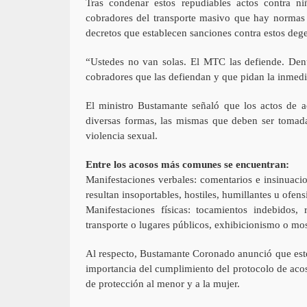
Tras condenar estos repudiables actos contra ni
cobradores del transporte masivo que hay normas 
decretos que establecen sanciones contra estos deg
“Ustedes no van solas. El MTC las defiende. Denu
cobradores que las defiendan y que pidan la inmedia
El ministro Bustamante señaló que los actos de ac
diversas formas, las mismas que deben ser tomada
violencia sexual.
Entre los acosos más comunes se encuentran:
Manifestaciones verbales: comentarios e insinuaci
resultan insoportables, hostiles, humillantes u ofens
Manifestaciones físicas: tocamientos indebidos,
transporte o lugares públicos, exhibicionismo o most
Al respecto, Bustamante Coronado anunció que este
importancia del cumplimiento del protocolo de acoso
de protección al menor y a la mujer.