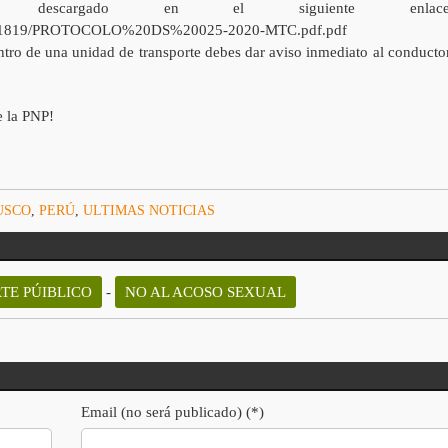
 descargado en el siguiente enlace
e/1481819/PROTOCOLO%20DS%20025-2020-MTC.pdf.pdf
entro de una unidad de transporte debes dar aviso inmediato al conductor
e la PNP!
USCO
,
PERÚ
,
ULTIMAS NOTICIAS
TE PÚIBLICO
-
NO AL ACOSO SEXUAL
Email (no será publicado) (*)