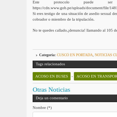
Este protocolo puede ser
https://cdn.www.gob.pe/uploads/document/fil
Si eres testigo de una situación de asedio sexual d
cobrador o miembro de la tripulación.
No te quedes callado,¡denuncia! llamando al 105 d
Categoría:
CUSCO EN PORTADA
,
NOTICIAS C
Tags relacionados
ACOSO EN BUSES
-
ACOSO EN TRANSPOR
Otras Noticias
Deja un comentario
Nombre (*)