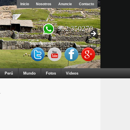
Inicio
Nosotros
Anuncie
Contacto
952 350270
Síguenos en:
Perú
Mundo
Fotos
Videos
a