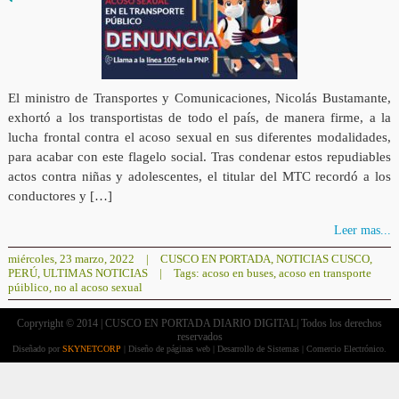
El ministro de Transportes y Comunicaciones, Nicolás Bustamante,
exhortó a los transportistas de todo el país, de manera firme, a la
lucha frontal contra el acoso sexual en sus diferentes modalidades,
para acabar con este flagelo social. Tras condenar estos repudiables
actos contra niñas y adolescentes, el titular del MTC recordó a los
conductores y […]
Leer mas...
miércoles, 23 marzo, 2022
|
CUSCO EN PORTADA
,
NOTICIAS CUSCO
,
PERÚ
,
ULTIMAS NOTICIAS
|
Tags:
acoso en buses
,
acoso en transporte
púiblico
,
no al acoso sexual
Copryright © 2014 | CUSCO EN PORTADA DIARIO DIGITAL| Todos los derechos
reservados
Diseñado por
SKYNETCORP
| Diseño de páginas web | Desarrollo de Sistemas | Comercio Electrónico.