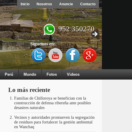
Inicio
Nosotros
Anuncie
Contacto
952 350270
Síguenos en:
Perú
Mundo
Fotos
Videos
Lo más reciente
Familias de Chilloroya se benefician con la
construcción de defensa ribereña ante posibles
desastres naturales
Vecinos y autoridades promueven la segregación
de residuos para fortalecer la gestión ambiental
en Wanchaq