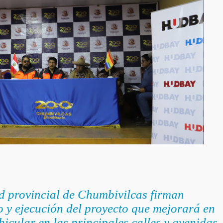
d provincial de Chumbivilcas firman
o y ejecución del proyecto que mejorará en
hicular en las principales calles y avenidas