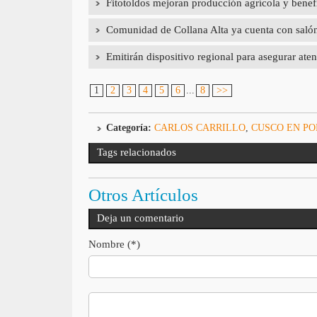
Fitotoldos mejoran producción agrícola y benef
Comunidad de Collana Alta ya cuenta con salón d
Emitirán dispositivo regional para asegurar aten
1
2
3
4
5
6
...
8
>>
Categoría:
CARLOS CARRILLO
,
CUSCO EN P
Tags relacionados
Otros Artículos
Deja un comentario
Nombre (*)