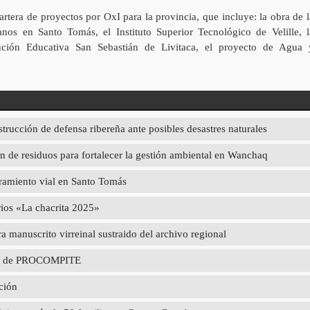
tera de proyectos por OxI para la provincia, que incluye: la obra de l
nos en Santo Tomás, el Instituto Superior Tecnológico de Velille, l
itución Educativa San Sebastián de Livitaca, el proyecto de Agua 
strucción de defensa ribereña ante posibles desastres naturales
 de residuos para fortalecer la gestión ambiental en Wanchaq
oramiento vial en Santo Tomás
rios «La chacrita 2025»
 manuscrito virreinal sustraido del archivo regional
poyo de PROCOMPITE
ción