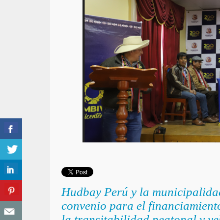
Hudbay Perú y la municipalida
convenio para el financiamient
la transitabilidad peatonal y ve