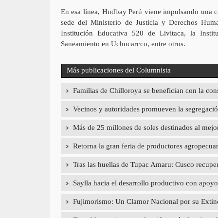
En esa línea, Hudbay Perú viene impulsando una car
sede del Ministerio de Justicia y Derechos Huma
Institución Educativa 520 de Livitaca, la Inst
Saneamiento en Uchucarcco, entre otros.
Más publicaciones del Columnista
Familias de Chilloroya se benefician con la con
Vecinos y autoridades promueven la segregación
Más de 25 millones de soles destinados al mej
Retorna la gran feria de productores agropecua
Tras las huellas de Tupac Amaru: Cusco recupera
Saylla hacia el desarrollo productivo con a
Fujimorismo: Un Clamor Nacional por su Extin