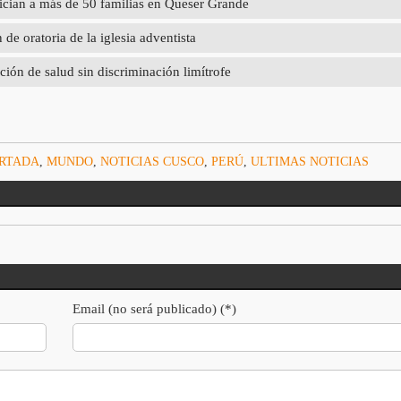
ician a más de 50 familias en Queser Grande
e oratoria de la iglesia adventista
ción de salud sin discriminación limítrofe
ORTADA
,
MUNDO
,
NOTICIAS CUSCO
,
PERÚ
,
ULTIMAS NOTICIAS
Email (no será publicado) (*)