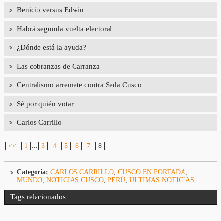
Benicio versus Edwin
Habrá segunda vuelta electoral
¿Dónde está la ayuda?
Las cobranzas de Carranza
Centralismo arremete contra Seda Cusco
Sé por quién votar
Carlos Carrillo
<<
1
...
3
4
5
6
7
8
Categoría:
CARLOS CARRILLO
,
CUSCO EN PORTADA
,
MUNDO
,
NOTICIAS CUSCO
,
PERÚ
,
ULTIMAS NOTICIAS
Tags relacionados