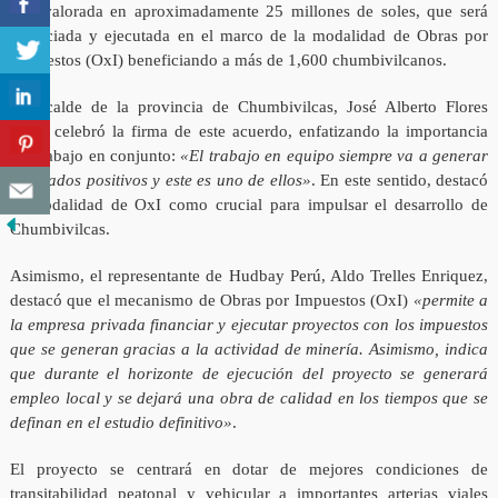
vial valorada en aproximadamente 25 millones de soles, que será
financiada y ejecutada en el marco de la modalidad de Obras por
Impuestos (OxI) beneficiando a más de 1,600 chumbivilcanos.
El alcalde de la provincia de Chumbivilcas, José Alberto Flores
Cruz, celebró la firma de este acuerdo, enfatizando la importancia
del trabajo en conjunto:
«El trabajo en equipo siempre va a generar
resultados positivos y este es uno de ellos»
. En este sentido, destacó
la modalidad de OxI como crucial para impulsar el desarrollo de
Chumbivilcas.
Asimismo, el representante de Hudbay Perú, Aldo Trelles Enriquez,
destacó que el mecanismo de Obras por Impuestos (OxI)
«permite a
la empresa privada financiar y ejecutar proyectos con los impuestos
que se generan gracias a la actividad de minería. Asimismo, indica
que durante el horizonte de ejecución del proyecto se generará
empleo local y se dejará una obra de calidad en los tiempos que se
definan en el estudio definitivo»
.
El proyecto se centrará en dotar de mejores condiciones de
transitabilidad peatonal y vehicular a importantes arterias viales