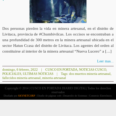
Dos personas pierden la vida en minera artesanal, en el distrito de
Livitaca, provincia de #Chumbivilcas. Los occisos se encontraban a
una profundidad de 300 metros en la minera artesanal ubicada en el
sector Hatun Ccasa del distrito de Livitaca. Los agentes del orden al
constituirse al interior de la minera artesanal “Nueva Lucero” a […]
Leer mas...
domingo, 6 febrero, 2022
|
CUSCO EN PORTADA
,
NOTICIAS CUSCO
,
POLICIALES
,
ULTIMAS NOTICIAS
|
Tags:
dos muertos mineria artesanal
,
fallecidos mineria artesanal
,
mineria artesanal
Copryright © 2014 | CUSCO EN PORTADA DIARIO DIGITAL| Todos los derechos
reservados
Diseñado por
SKYNETCORP
| Diseño de páginas web | Desarrollo de Sistemas | Comercio Electrónico.