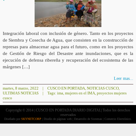
Integración laboral con inclusión de género. Tanto en los proyectos
de Siembra y Cosecha de Agua, que consisten en la construcción de
represas para almacenar agua para el futuro, como en los proyectos
de Gestión de Riesgo del Desastre ante inundaciones, que es la
ejecución de defensa ribereña y recuperación del ecosistema de las
márgenes […]
Leer mas...
martes, 8 marzo, 2022
|
CUSCO EN PORTADA
,
NOTICIAS CUSCO
,
ULTIMAS NOTICIAS
|
Tags:
ima
,
mujeres en el IMA
,
proyectos mujeres
cusco
Copryright © 2014 | CUSCO EN PORTADA DIARIO DIGITAL| Todos los derechos
reservados
Diseñado por
SKYNETCORP
| Diseño de páginas web | Desarrollo de Sistemas | Comercio Electrónico.