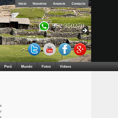
Inicio
Nosotros
Anuncie
Contacto
952 350270
Síguenos en:
Perú
Mundo
Fotos
Videos
a
r
e