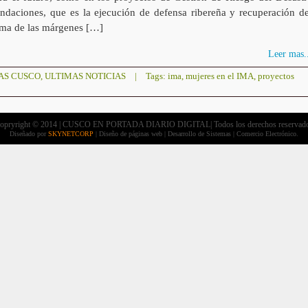
undaciones, que es la ejecución de defensa ribereña y recuperación de
ema de las márgenes […]
Leer mas..
AS CUSCO
,
ULTIMAS NOTICIAS
|
Tags:
ima
,
mujeres en el IMA
,
proyectos
opryright © 2014 | CUSCO EN PORTADA DIARIO DIGITAL| Todos los derechos reservad
Diseñado por
SKYNETCORP
| Diseño de páginas web | Desarrollo de Sistemas | Comercio Electrónico.