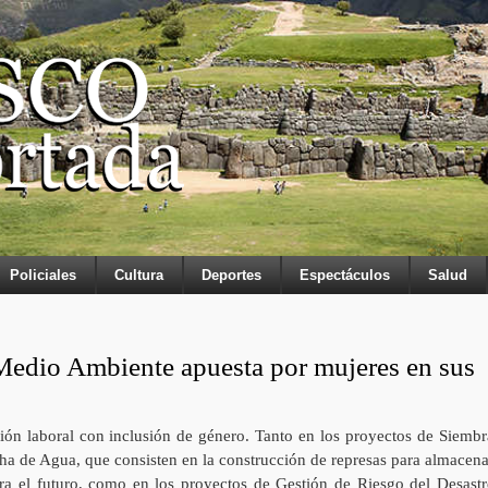
Policiales
Cultura
Deportes
Espectáculos
Salud
Medio Ambiente apuesta por mujeres en sus
ción laboral con inclusión de género. Tanto en los proyectos de Siembr
ha de Agua, que consisten en la construcción de represas para almacena
ra el futuro, como en los proyectos de Gestión de Riesgo del Desastr