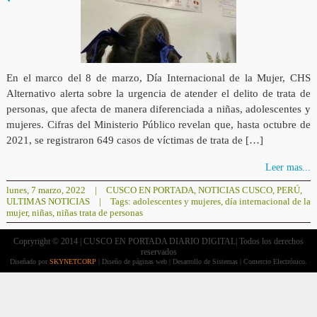
En el marco del 8 de marzo, Día Internacional de la Mujer, CHS
Alternativo alerta sobre la urgencia de atender el delito de trata de
personas, que afecta de manera diferenciada a niñas, adolescentes y
mujeres. Cifras del Ministerio Público revelan que, hasta octubre de
2021, se registraron 649 casos de víctimas de trata de […]
Leer mas...
lunes, 7 marzo, 2022
|
CUSCO EN PORTADA
,
NOTICIAS CUSCO
,
PERÚ
,
ULTIMAS NOTICIAS
|
Tags:
adolescentes y mujeres
,
día internacional de la
mujer
,
niñas
,
niñas trata de personas
Copryright © 2014 | CUSCO EN PORTADA DIARIO DIGITAL| Todos los derechos
reservados
Diseñado por
SKYNETCORP
| Diseño de páginas web | Desarrollo de Sistemas | Comercio Electrónico.