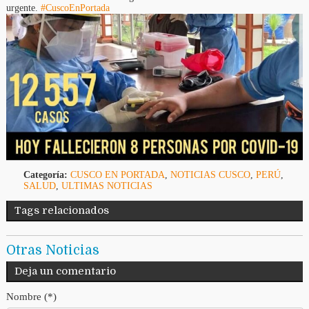
urgente.
#CuscoEnPortada
Categoría:
CUSCO EN PORTADA
,
NOTICIAS CUSCO
,
PERÚ
,
SALUD
,
ULTIMAS NOTICIAS
Tags relacionados
Otras Noticias
Deja un comentario
Nombre (*)