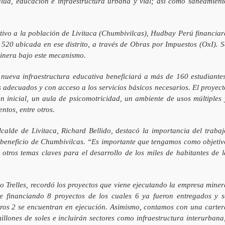
alud, educación e infraestructura urbana y vial; así como saneamient
ativo a la población de Livitaca (Chumbivilcas), Hudbay Perú financiar
l 520 ubicada en ese distrito, a través de Obras por Impuestos (OxI). S
minera bajo este mecanismo.
nueva infraestructura educativa beneficiará a más de 160 estudiantes
 adecuados y con acceso a los servicios básicos necesarios. El proyect
 inicial, un aula de psicomotricidad, un ambiente de usos múltiples 
ntos, entre otros.
lcalde de Livitaca, Richard Bellido, destacó la importancia del trabaj
n beneficio de Chumbivilcas. “Es importante que tengamos como objetiv
otros temas claves para el desarrollo de los miles de habitantes de l
o Trelles, recordó los proyectos que viene ejecutando la empresa miner
 financiando 8 proyectos de los cuales 6 ya fueron entregados y s
tros 2 se encuentran en ejecución. Asimismo, contamos con una carter
lones de soles e incluirán sectores como infraestructura interurbana