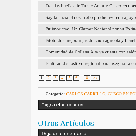
Tras las huellas de Tupac Amaru: Cusco recupera
Saylla hacia el desarrollo productivo con a
Fujimorismo: Un Clamor Nacional por su Extin
Fitotoldos mejoran producción agrícola y benef
Comunidad de Collana Alta ya cuenta con salón d
Emitirán dispositivo regional para asegurar aten
1
2
3
4
5
6
...
8
>>
Categoría:
CARLOS CARRILLO
,
CUSCO EN P
Tags relacionados
Otros Artículos
Deja un comentario