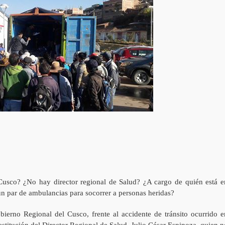
usco? ¿No hay director regional de Salud? ¿A cargo de quién está e
n par de ambulancias para socorrer a personas heridas?
bierno Regional del Cusco, frente al accidente de tránsito ocurrido e
titución del Director Regional de Salud, Julio César Espinoza, quien n