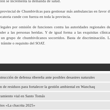
ación se incrementa la demanda de salud.
e provincial de Chumbivilcas para gestionar más ambulancias en favor d
catoria cunde con fuerza en toda la provincia.
 legales por omisión de funciones contra las autoridades regionales de
der a las personas heridas. Y de igual forma a las exquisitas clínica
a un grupo de chumbivilcanos socorridos. Basta de discriminación. L
 trámite o requisito del SOAT.
strucción de defensa ribereña ante posibles desastres naturales
 de residuos para fortalecer la gestión ambiental en Wanchaq
oramiento vial en Santo Tomás
rios «La chacrita 2025»