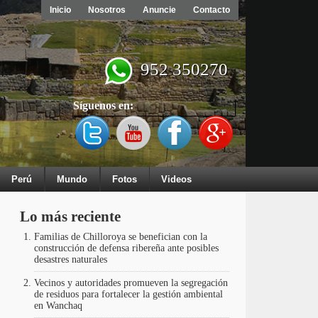
Inicio
Nosotros
Anuncie
Contacto
952 350270
Síguenos en:
Perú
Mundo
Fotos
Videos
Lo más reciente
Familias de Chilloroya se benefician con la
construcción de defensa ribereña ante posibles
desastres naturales
Vecinos y autoridades promueven la segregación
de residuos para fortalecer la gestión ambiental
en Wanchaq