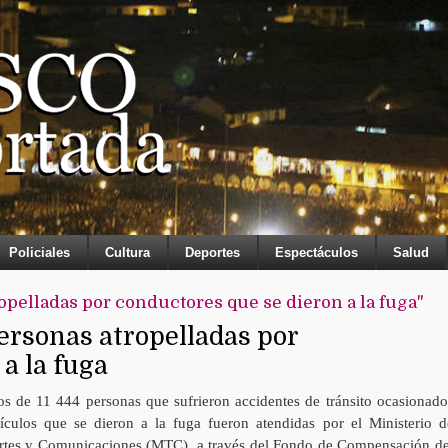
Policiales
Cultura
Deportes
Espectáculos
Salud
opelladas por conductores que se dieron a la fuga"
ersonas atropelladas por
a la fuga
os de 11 444 personas que sufrieron accidentes de tránsito ocasionado
ículos que se dieron a la fuga fueron atendidas por el Ministerio d
rtes y Comunicaciones (MTC), a través del Fondo de Compensación de