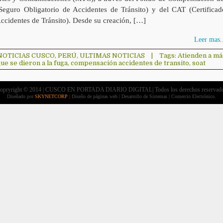
eguro Obligatorio de Accidentes de Tránsito) y del CAT (Certificad
ccidentes de Tránsito). Desde su creación, […]
Leer mas..
NOTICIAS CUSCO
,
PERÚ
,
ULTIMAS NOTICIAS
|
Tags:
Atienden a má
ue se dieron a la fuga
,
compensación accidentes de transito
,
soat
opryright © 2014 | CUSCO EN PORTADA DIARIO DIGITAL| Todos los derechos reservad
Diseñado por
SKYNETCORP
| Diseño de páginas web | Desarrollo de Sistemas | Comercio Electrónico.