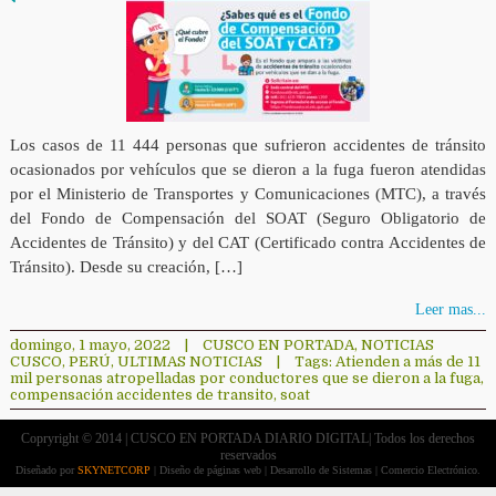
Los casos de 11 444 personas que sufrieron accidentes de tránsito
ocasionados por vehículos que se dieron a la fuga fueron atendidas
por el Ministerio de Transportes y Comunicaciones (MTC), a través
del Fondo de Compensación del SOAT (Seguro Obligatorio de
Accidentes de Tránsito) y del CAT (Certificado contra Accidentes de
Tránsito). Desde su creación, […]
Leer mas...
domingo, 1 mayo, 2022
|
CUSCO EN PORTADA
,
NOTICIAS
CUSCO
,
PERÚ
,
ULTIMAS NOTICIAS
|
Tags:
Atienden a más de 11
mil personas atropelladas por conductores que se dieron a la fuga
,
compensación accidentes de transito
,
soat
Copryright © 2014 | CUSCO EN PORTADA DIARIO DIGITAL| Todos los derechos
reservados
Diseñado por
SKYNETCORP
| Diseño de páginas web | Desarrollo de Sistemas | Comercio Electrónico.