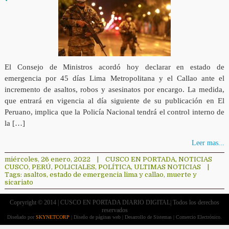
El Consejo de Ministros acordó hoy declarar en estado de
emergencia por 45 días Lima Metropolitana y el Callao ante el
incremento de asaltos, robos y asesinatos por encargo. La medida,
que entrará en vigencia al día siguiente de su publicación en El
Peruano, implica que la Policía Nacional tendrá el control interno de
la […]
Leer mas...
miércoles, 26 enero, 2022
|
CUSCO EN PORTADA
,
NOTICIAS
CUSCO
,
PERÚ
,
POLICIALES
,
POLÍTICA
,
ULTIMAS NOTICIAS
|
Tags:
asaltos
,
estado de emergencia lima y callao
,
muerte y
sicariato
Copryright © 2014 | CUSCO EN PORTADA DIARIO DIGITAL| Todos los derechos
reservados
Diseñado por
SKYNETCORP
| Diseño de páginas web | Desarrollo de Sistemas | Comercio Electrónico.