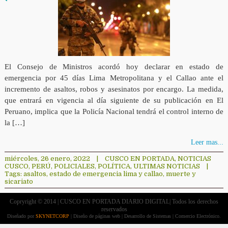
El Consejo de Ministros acordó hoy declarar en estado de
emergencia por 45 días Lima Metropolitana y el Callao ante el
incremento de asaltos, robos y asesinatos por encargo. La medida,
que entrará en vigencia al día siguiente de su publicación en El
Peruano, implica que la Policía Nacional tendrá el control interno de
la […]
Leer mas...
miércoles, 26 enero, 2022
|
CUSCO EN PORTADA
,
NOTICIAS
CUSCO
,
PERÚ
,
POLICIALES
,
POLÍTICA
,
ULTIMAS NOTICIAS
|
Tags:
asaltos
,
estado de emergencia lima y callao
,
muerte y
sicariato
Copryright © 2014 | CUSCO EN PORTADA DIARIO DIGITAL| Todos los derechos
reservados
Diseñado por
SKYNETCORP
| Diseño de páginas web | Desarrollo de Sistemas | Comercio Electrónico.