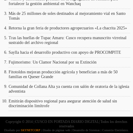
fortalecer la gestión ambiental en Wanchaq
Más de 25 millones de soles destinados al mejoramiento vial en Santo
Tomás
Retorna la gran feria de productores agropecuarios «La chacrita 2025»
Tras las huellas de Tupac Amaru: Cusco recupera manuscrito virreinal
sustraido del archivo regional
Saylla hacia el desarrollo productivo con apoyo de PROCOMPITE
Fujimorismo: Un Clamor Nacional por su Extinción
Fitotoldos mejoran producción agrícola y benefician a más de 50
familias en Queser Grande
Comunidad de Collana Alta ya cuenta con salón de oratoria de la iglesia
adventista
Emitirán dispositivo regional para asegurar atención de salud sin
discriminación limítrofe
Copryright © 2014 | CUSCO EN PORTADA DIARIO DIGITAL| Todos los derechos
reservados
Diseñado por
SKYNETCORP
| Diseño de páginas web | Desarrollo de Sistemas | Comercio Electrónico.