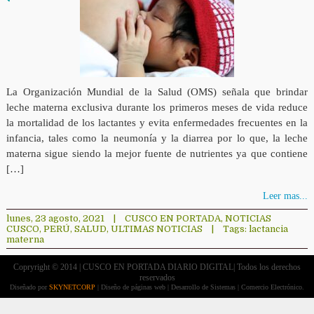
La Organización Mundial de la Salud (OMS) señala que brindar
leche materna exclusiva durante los primeros meses de vida reduce
la mortalidad de los lactantes y evita enfermedades frecuentes en la
infancia, tales como la neumonía y la diarrea por lo que, la leche
materna sigue siendo la mejor fuente de nutrientes ya que contiene
[…]
Leer mas...
lunes, 23 agosto, 2021
|
CUSCO EN PORTADA
,
NOTICIAS
CUSCO
,
PERÚ
,
SALUD
,
ULTIMAS NOTICIAS
|
Tags:
lactancia
materna
Copryright © 2014 | CUSCO EN PORTADA DIARIO DIGITAL| Todos los derechos
reservados
Diseñado por
SKYNETCORP
| Diseño de páginas web | Desarrollo de Sistemas | Comercio Electrónico.