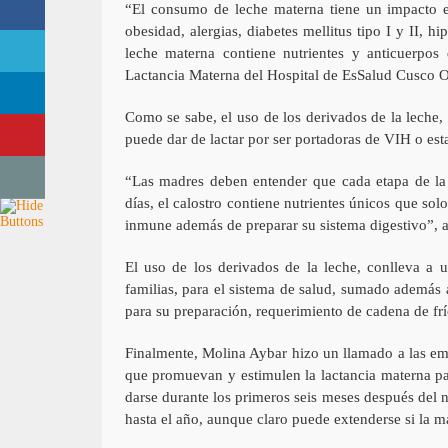
“El consumo de leche materna tiene un impacto e
obesidad, alergias, diabetes mellitus tipo I y II, h
leche materna contiene nutrientes y anticuerpos 
Lactancia Materna del Hospital de EsSalud Cusco O
Como se sabe, el uso de los derivados de la leche
puede dar de lactar por ser portadoras de VIH o est
“Las madres deben entender que cada etapa de la 
días, el calostro contiene nutrientes únicos que so
inmune además de preparar su sistema digestivo”, a
El uso de los derivados de la leche, conlleva a 
familias, para el sistema de salud, sumado además 
para su preparación, requerimiento de cadena de fr
Finalmente, Molina Aybar hizo un llamado a las empr
que promuevan y estimulen la lactancia materna par
darse durante los primeros seis meses después del 
hasta el año, aunque claro puede extenderse si la ma