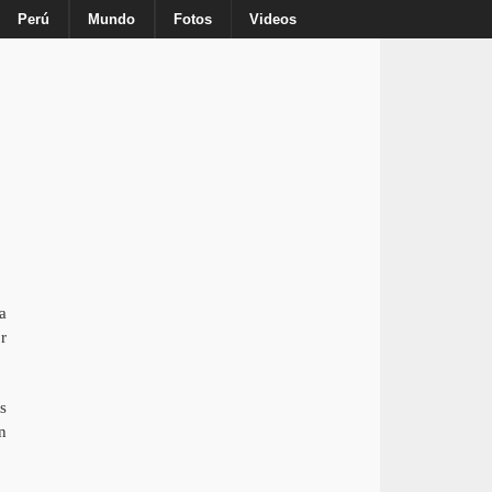
Inicio
Nosotros
Anuncie
Contacto
Perú
Mundo
Fotos
Videos
a
r
s
n