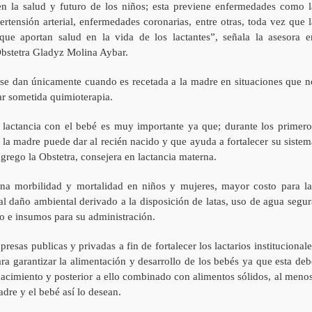
n la salud y futuro de los niños; esta previene enfermedades como l
ipertensión arterial, enfermedades coronarias, entre otras, toda vez que l
que aportan salud en la vida de los lactantes”, señala la asesora e
bstetra Gladyz Molina Aybar.
, se dan únicamente cuando es recetada a la madre en situaciones que n
ar sometida quimioterapia.
lactancia con el bebé es muy importante ya que; durante los primero
lo la madre puede dar al recién nacido y que ayuda a fortalecer su sistem
grego la Obstetra, consejera en lactancia materna.
una morbilidad y mortalidad en niños y mujeres, mayor costo para la
al daño ambiental derivado a la disposición de latas, uso de agua segur
ío e insumos para su administración.
esas publicas y privadas a fin de fortalecer los lactarios institucionale
a garantizar la alimentación y desarrollo de los bebés ya que esta deb
nacimiento y posterior a ello combinado con alimentos sólidos, al menos
dre y el bebé así lo desean.