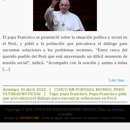
El papa Francisco se pronunció sobre la situación política y social en
el Perú, y pidió a la población que prevalezca el diálogo para
encontrar soluciones a los problemas recientes. “Estoy cerca del
querido pueblo del Perú que está atravesando un difícil momento de
tensión social”, indicó. “Acompaño con la oración y animo a todas
[…]
Leer mas...
domingo, 10 abril, 2022
|
CUSCO EN PORTADA
,
MUNDO
,
PERÚ
,
ULTIMAS NOTICIAS
|
Tags:
papa francisco
,
Papa Francisco pide
que prevalezca el diálogo para encontrar soluciones en Perú
Copryright © 2014 | CUSCO EN PORTADA DIARIO DIGITAL| Todos los derechos
reservados
Diseñado por
SKYNETCORP
| Diseño de páginas web | Desarrollo de Sistemas | Comercio Electrónico.