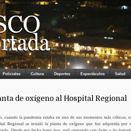
Policiales
Cultura
Deportes
Espectáculos
Salud
ta de oxígeno al Hospital Regional
, cuando la pandemia estaba en uno de sus momentos más críticos, e
ital Regional se instaló la planta de oxígeno que fue adquirida por e
pado. Desde esa fecha hasta hoy, está operando con éxito y ha lograd