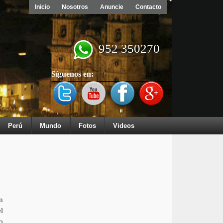
Inicio
Nosotros
Anuncie
Contacto
952 350270
Síguenos en:
Perú
Mundo
Fotos
Videos
n
l
o