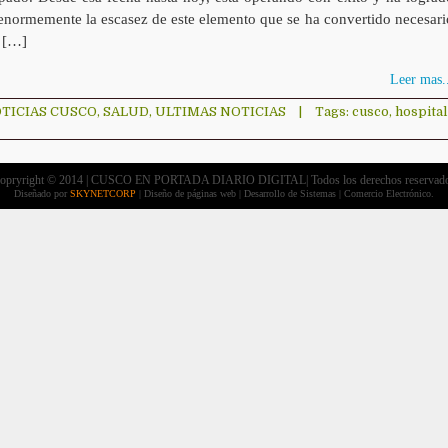
 enormemente la escasez de este elemento que se ha convertido necesari
s […]
Leer mas..
TICIAS CUSCO
,
SALUD
,
ULTIMAS NOTICIAS
|
Tags:
cusco
,
hospital
opryright © 2014 | CUSCO EN PORTADA DIARIO DIGITAL| Todos los derechos reservad
Diseñado por
SKYNETCORP
| Diseño de páginas web | Desarrollo de Sistemas | Comercio Electrónico.