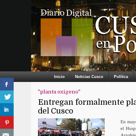
Inicio
Noticias Cusco
Política
"planta oxigeno"
Entregan formalmente plan
del Cusco
En mayo
el Hosp
Arzobis