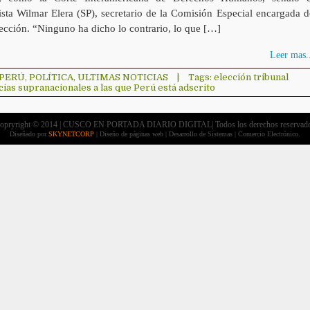
ista Wilmar Elera (SP), secretario de la Comisión Especial encargada d
ección. “Ninguno ha dicho lo contrario, lo que […]
Leer mas..
PERÚ
,
POLÍTICA
,
ULTIMAS NOTICIAS
|
Tags:
elección tribunal
ias supranacionales a las que Perú está adscrito
opryright © 2014 | CUSCO EN PORTADA DIARIO DIGITAL| Todos los derechos reservad
Diseñado por
SKYNETCORP
| Diseño de páginas web | Desarrollo de Sistemas | Comercio Electrónico.