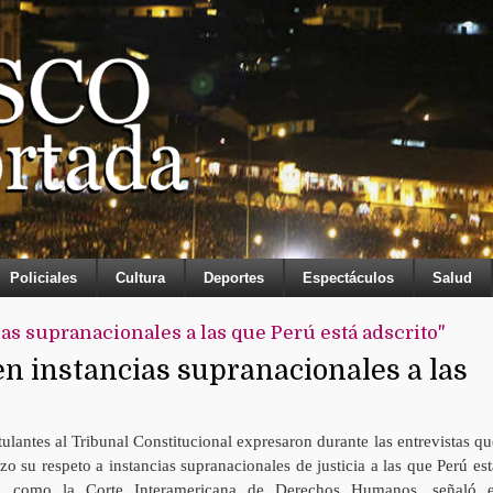
Policiales
Cultura
Deportes
Espectáculos
Salud
as supranacionales a las que Perú está adscrito"
en instancias supranacionales a las
ulantes al Tribunal Constitucional expresaron durante las entrevistas qu
izo su respeto a instancias supranacionales de justicia a las que Perú est
o, como la Corte Interamericana de Derechos Humanos, señaló e