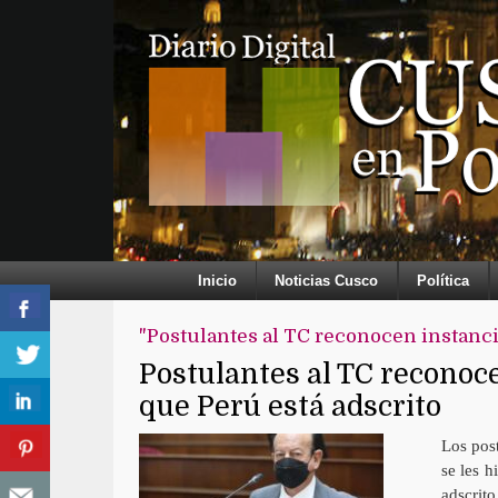
Inicio
Noticias Cusco
Política
"Postulantes al TC reconocen instanci
Postulantes al TC reconoc
que Perú está adscrito
Los post
se les h
adscrit