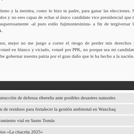
ismo y la mentira, como lo hizo tu padre, para ganar las elecciones. S
dos y no eres capaz de echar al único candidato vice presidencial que t
uerosamente -al puro estilo fujimontesinista- a fin de tergiversar l
A.
emor, mejor no me juego a correr el riesgo de perder mis derechos 
votaré en blanco y viciado, votaré por PPK, no porque sea mi candidat
e gobernar nuestra patria por el gran daño que le ha hecho a la nación
strucción de defensa ribereña ante posibles desastres naturales
 de residuos para fortalecer la gestión ambiental en Wanchaq
oramiento vial en Santo Tomás
rios «La chacrita 2025»