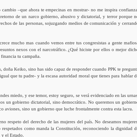
 cambio –que ahora te empecinas en mostrar- no me inspira confianza
retorno de un narco gobierno, abusivo y dictatorial, y terror porque n
derechos de las personas, sojuzgando medios de comunicación y cerrand
crece mucho mas cuando vemos entre tus congresistas a gente mafios
resuntos nexos con el narcotráfico. ¿Qué hiciste por ellos o mejor dich
a financia tu campaña.
ís, doña Keiko, sino has sido capaz de responder cuando PPK te pregunt
 igual que tu padre- y la escasa autoridad moral que tienes para hablar d
fundes miedo, y ese temor, estoy seguro, se verá evidenciado en las urnas
os un gobierno dictatorial, sino democrático. No queremos un gobiern
o aviones, sino un gobierno que luche frontalmente contra esta lacra.
eno respeto del derecho de las mujeres del país. No deseamos mujeres
no respetados como manda la Constitución, reconociendo la dignidad d
 y el Estado.