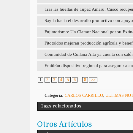
Tras las huellas de Tupac Amaru: Cusco recupera
Saylla hacia el desarrollo productivo con a
Fujimorismo: Un Clamor Nacional por su Extin
Fitotoldos mejoran producción agrícola y benef
Comunidad de Collana Alta ya cuenta con salón d
Emitirán dispositivo regional para asegurar aten
1
2
3
4
5
6
...
8
>>
Categoría:
CARLOS CARRILLO
,
ULTIMAS NOT
Tags relacionados
Otros Artículos