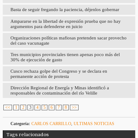
Basta de seguir fregando la paciencia, déjenlos gobernar
Ampararse en la libertad de expresión prueba que no hay
argumentos para defenderse en juicio
Organizaciones políticas mafiosas pretenden sacar provecho
del caso vacunagate
Tres municipios provinciales tienen apenas poco más del
30% de ejecución de gasto
Cusco rechaza golpe del Congreso y se declara en
permanente acción de protesta
Dirección Regional de Energía y Minas identificó a
responsables de contaminación del río Velille
<<
1
2
3
4
5
6
7
8
>>
Categoría:
CARLOS CARRILLO
,
ULTIMAS NOTICIAS
Tags relacionados