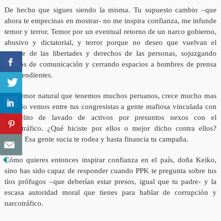
De hecho que sigues siendo la misma. Tu supuesto cambio –que
ahora te empecinas en mostrar- no me inspira confianza, me infunde
temor y terror. Temor por un eventual retorno de un narco gobierno,
abusivo y dictatorial, y terror porque no deseo que vuelvan el
recorte de las libertades y derechos de las personas, sojuzgando
medios de comunicación y cerrando espacios a hombres de prensa
independientes.
Ese temor natural que tenemos muchos peruanos, crece mucho mas
cuando vemos entre tus congresistas a gente mafiosa vinculada con
el delito de lavado de activos por presuntos nexos con el
narcotráfico. ¿Qué hiciste por ellos o mejor dicho contra ellos?
Nada. Esa gente sucia te rodea y hasta financia tu campaña.
Cómo quieres entonces inspirar confianza en el país, doña Keiko,
sino has sido capaz de responder cuando PPK te pregunta sobre tus
tíos prófugos –que deberían estar presos, igual que tu padre- y la
escasa autoridad moral que tienes para hablar de corrupción y
narcotráfico.