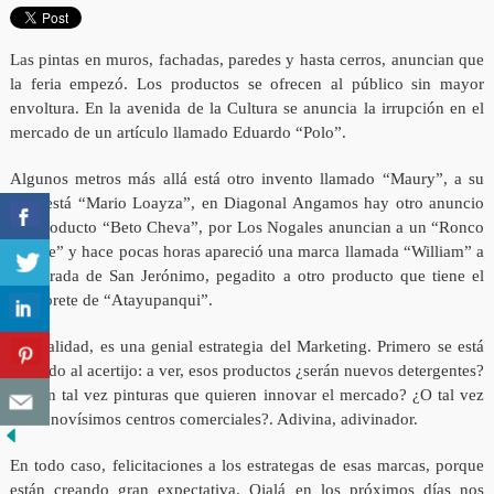
Las pintas en muros, fachadas, paredes y hasta cerros, anuncian que
la feria empezó. Los productos se ofrecen al público sin mayor
envoltura. En la avenida de la Cultura se anuncia la irrupción en el
mercado de un artículo llamado Eduardo “Polo”.
Algunos metros más allá está otro invento llamado “Maury”, a su
lado está “Mario Loayza”, en Diagonal Angamos hay otro anuncio
del producto “Beto Cheva”, por Los Nogales anuncian a un “Ronco
Ugarte” y hace pocas horas apareció una marca llamada “William” a
la entrada de San Jerónimo, pegadito a otro producto que tiene el
membrete de “Atayupanqui”.
En realidad, es una genial estrategia del Marketing. Primero se está
jugando al acertijo: a ver, esos productos ¿serán nuevos detergentes?
¿Serán tal vez pinturas que quieren innovar el mercado? ¿O tal vez
serán novísimos centros comerciales?. Adivina, adivinador.
En todo caso, felicitaciones a los estrategas de esas marcas, porque
están creando gran expectativa. Ojalá en los próximos días nos