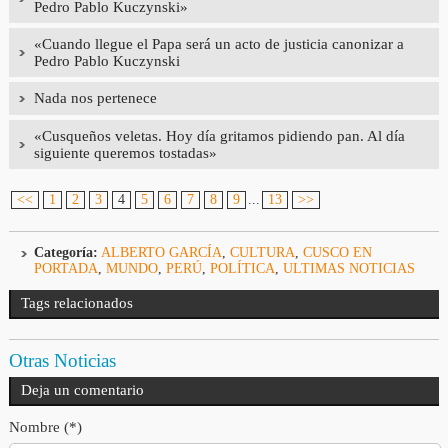
Pedro Pablo Kuczynski»
«Cuando llegue el Papa será un acto de justicia canonizar a
Pedro Pablo Kuczynski
Nada nos pertenece
«Cusqueños veletas. Hoy día gritamos pidiendo pan. Al día
siguiente queremos tostadas»
<<
1
2
3
4
5
6
7
8
9
...
13
>>
Categoría:
ALBERTO GARCÍA
,
CULTURA
,
CUSCO EN
PORTADA
,
MUNDO
,
PERÚ
,
POLÍTICA
,
ULTIMAS NOTICIAS
Tags relacionados
Otras Noticias
Deja un comentario
Nombre (*)