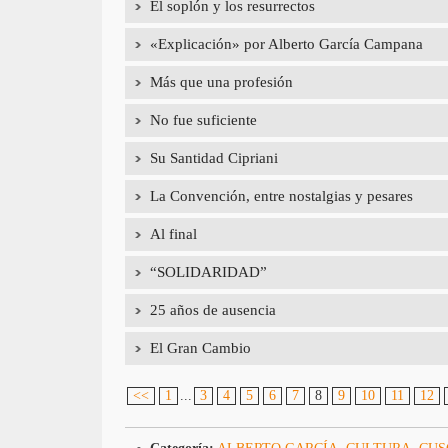
El soplón y los resurrectos
«Explicación» por Alberto García Campana
Más que una profesión
No fue suficiente
Su Santidad Cipriani
La Convención, entre nostalgias y pesares
Al final
“SOLIDARIDAD”
25 años de ausencia
El Gran Cambio
<<
1
...
3
4
5
6
7
8
9
10
11
12