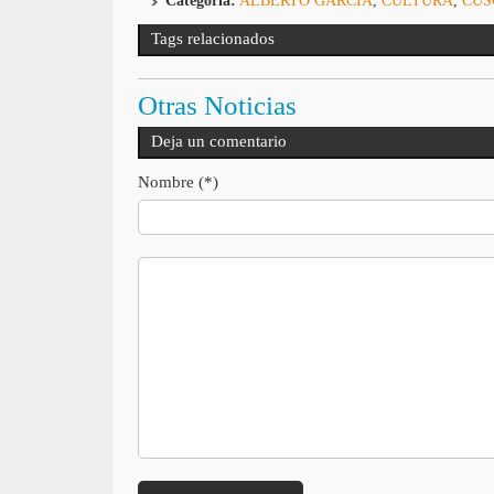
Categoría:
ALBERTO GARCÍA
,
CULTURA
,
CUS
Tags relacionados
Otras Noticias
Deja un comentario
Nombre (*)