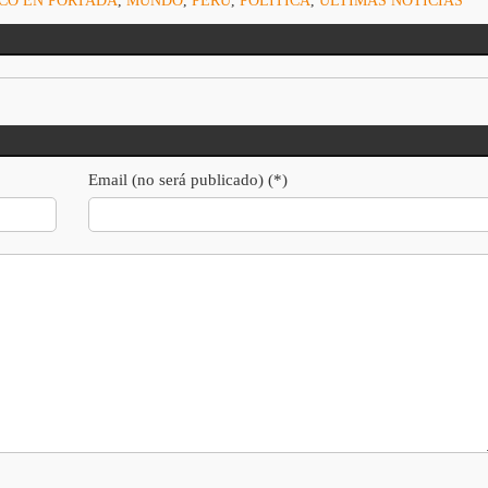
CO EN PORTADA
,
MUNDO
,
PERÚ
,
POLÍTICA
,
ULTIMAS NOTICIAS
Email (no será publicado) (*)