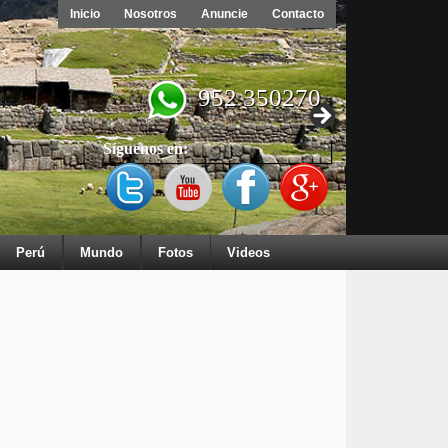
Inicio
Nosotros
Anuncie
Contacto
952 350270
Síguenos en:
Perú
Mundo
Fotos
Videos