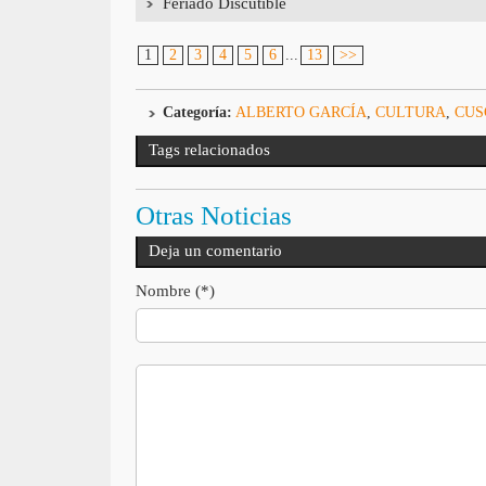
Feriado Discutible
1
2
3
4
5
6
...
13
>>
Categoría:
ALBERTO GARCÍA
,
CULTURA
,
CUS
Tags relacionados
Otras Noticias
Deja un comentario
Nombre (*)