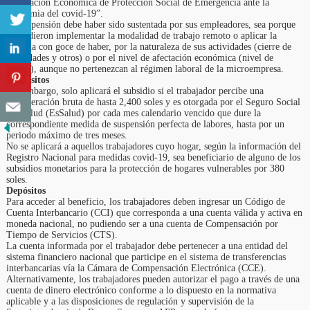
“Prestación Económica de Protección Social de Emergencia ante la
Pandemia del covid-19”.
La suspensión debe haber sido sustentada por sus empleadores, sea porque
no pudieron implementar la modalidad de trabajo remoto o aplicar la
licencia con goce de haber, por la naturaleza de sus actividades (cierre de
actividades y otros) o por el nivel de afectación económica (nivel de
ventas), aunque no pertenezcan al régimen laboral de la microempresa.
Requisitos
Sin embargo, solo aplicará el subsidio si el trabajador percibe una
remuneración bruta de hasta 2,400 soles y es otorgada por el Seguro Social
del Salud (EsSalud) por cada mes calendario vencido que dure la
correspondiente medida de suspensión perfecta de labores, hasta por un
periodo máximo de tres meses.
No se aplicará a aquellos trabajadores cuyo hogar, según la información del
Registro Nacional para medidas covid-19, sea beneficiario de alguno de los
subsidios monetarios para la protección de hogares vulnerables por 380
soles.
Depósitos
Para acceder al beneficio, los trabajadores deben ingresar un Código de
Cuenta Interbancario (CCI) que corresponda a una cuenta válida y activa en
moneda nacional, no pudiendo ser a una cuenta de Compensación por
Tiempo de Servicios (CTS).
La cuenta informada por el trabajador debe pertenecer a una entidad del
sistema financiero nacional que participe en el sistema de transferencias
interbancarias vía la Cámara de Compensación Electrónica (CCE).
Alternativamente, los trabajadores pueden autorizar el pago a través de una
cuenta de dinero electrónico conforme a lo dispuesto en la normativa
aplicable y a las disposiciones de regulación y supervisión de la