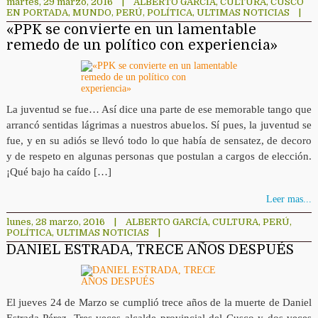
martes, 29 marzo, 2016
|
ALBERTO GARCÍA
,
CULTURA
,
CUSCO
EN PORTADA
,
MUNDO
,
PERÚ
,
POLÍTICA
,
ULTIMAS NOTICIAS
|
«PPK se convierte en un lamentable
remedo de un político con experiencia»
La juventud se fue… Así dice una parte de ese memorable tango que
arrancó sentidas lágrimas a nuestros abuelos. Sí pues, la juventud se
fue, y en su adiós se llevó todo lo que había de sensatez, de decoro
y de respeto en algunas personas que postulan a cargos de elección.
¡Qué bajo ha caído […]
Leer mas...
lunes, 28 marzo, 2016
|
ALBERTO GARCÍA
,
CULTURA
,
PERÚ
,
POLÍTICA
,
ULTIMAS NOTICIAS
|
DANIEL ESTRADA, TRECE AÑOS DESPUÉS
El jueves 24 de Marzo se cumplió trece años de la muerte de Daniel