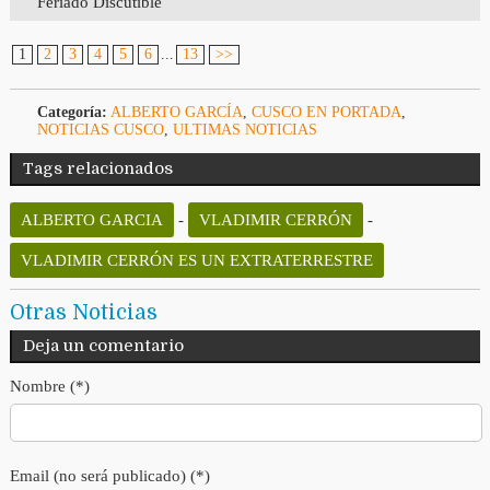
Feriado Discutible
1
2
3
4
5
6
...
13
>>
Categoría:
ALBERTO GARCÍA
,
CUSCO EN PORTADA
,
NOTICIAS CUSCO
,
ULTIMAS NOTICIAS
Tags relacionados
ALBERTO GARCIA
-
VLADIMIR CERRÓN
-
VLADIMIR CERRÓN ES UN EXTRATERRESTRE
Otras Noticias
Deja un comentario
Nombre (*)
Email (no será publicado) (*)