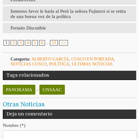
Inmenso favor le haría al Perú la señora Fujimori si se retira
de una buena vez de la política
Feriado Discutible
1
2
3
4
5
6
...
13
>>
Categoría:
ALBERTO GARCÍA
,
CUSCO EN PORTADA
,
NOTICIAS CUSCO
,
POLÍTICA
,
ULTIMAS NOTICIAS
Tags relacionados
PANORAMA
-
UNSAAC
Otras Noticias
Deja un comentario
Nombre (*)