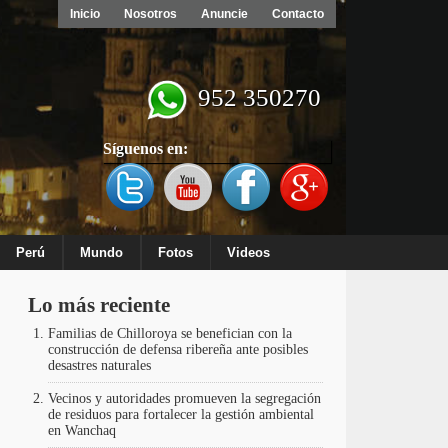
Inicio
Nosotros
Anuncie
Contacto
952 350270
Síguenos en:
Perú
Mundo
Fotos
Videos
Lo más reciente
Familias de Chilloroya se benefician con la
construcción de defensa ribereña ante posibles
desastres naturales
Vecinos y autoridades promueven la segregación
de residuos para fortalecer la gestión ambiental
en Wanchaq