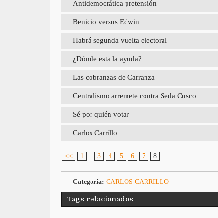
Antidemocrática pretensión
Benicio versus Edwin
Habrá segunda vuelta electoral
¿Dónde está la ayuda?
Las cobranzas de Carranza
Centralismo arremete contra Seda Cusco
Sé por quién votar
Carlos Carrillo
<<
1
...
3
4
5
6
7
8
Categoría:
CARLOS CARRILLO
Tags relacionados