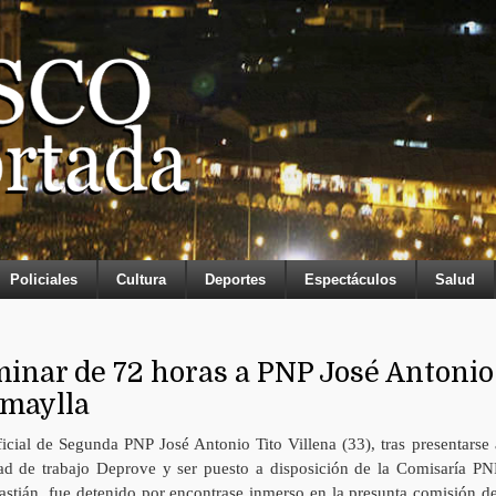
Policiales
Cultura
Deportes
Espectáculos
Salud
inar de 72 horas a PNP José Antonio
omaylla
icial de Segunda PNP José Antonio Tito Villena (33), tras presentarse 
ad de trabajo Deprove y ser puesto a disposición de la Comisaría PN
astián, fue detenido por encontrase inmerso en la presunta comisión de