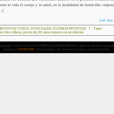
ontra la vida el cuerpo y la salud, en la modalidad de homicidio culposo
…]
Leer mas..
NOTICIAS CUSCO
,
POLICIALES
,
ULTIMAS NOTICIAS
|
Tags:
io tito villena
,
joven de 20 años muere en accidente
opryright © 2014 | CUSCO EN PORTADA DIARIO DIGITAL| Todos los derechos reservad
Diseñado por
SKYNETCORP
| Diseño de páginas web | Desarrollo de Sistemas | Comercio Electrónico.