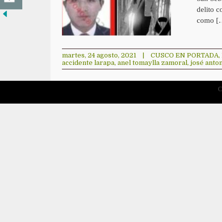
delito c
como [
martes, 24 agosto, 2021
|
CUSCO EN PORTADA
,
accidente larapa
,
anel tomaylla zamoral
,
josé anton
C