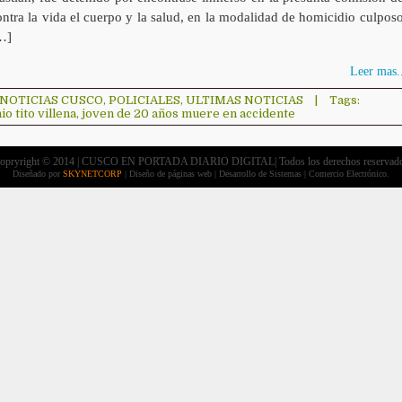
ontra la vida el cuerpo y la salud, en la modalidad de homicidio culposo
…]
Leer mas..
NOTICIAS CUSCO
,
POLICIALES
,
ULTIMAS NOTICIAS
|
Tags:
io tito villena
,
joven de 20 años muere en accidente
opryright © 2014 | CUSCO EN PORTADA DIARIO DIGITAL| Todos los derechos reservad
Diseñado por
SKYNETCORP
| Diseño de páginas web | Desarrollo de Sistemas | Comercio Electrónico.