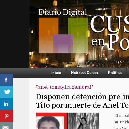
Inicio
Noticias Cusco
Política
"anel tomaylla zamoral"
Disponen detención prelim
Tito por muerte de Anel T
El subof
su unid
San Seb