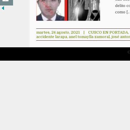
delito c
como [
martes, 24 agosto, 2021
|
CUSCO EN PORTADA
,
accidente larapa
,
anel tomaylla zamoral
,
josé anton
C