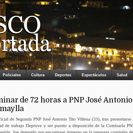
Policiales
Cultura
Deportes
Espectáculos
Salud
inar de 72 horas a PNP José Antonio
omaylla
icial de Segunda PNP José Antonio Tito Villena (33), tras presentarse 
ad de trabajo Deprove y ser puesto a disposición de la Comisaría PN
astián, fue detenido por encontrase inmerso en la presunta comisión de