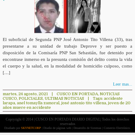
El suboficial de Segunda PNP José Antonio Tito Villena (33), tras
presentarse a su unidad de trabajo Deprove y ser puesto a
disposición de la Comisaría PNP San Sebastián, fue detenido por
encontrase inmerso en la presunta comisión del delito contra la vida
el cuerpo y la salud, en la modalidad de homicidio culposo, como
[…]
Leer mas...
martes, 24 agosto, 2021
|
CUSCO EN PORTADA
,
NOTICIAS
CUSCO
,
POLICIALES
,
ULTIMAS NOTICIAS
|
Tags:
accidente
larapa
,
anel tomaylla zamoral
,
josé antonio tito villena
,
joven de 20
años muere en accidente
Copryright © 2014 | CUSCO EN PORTADA DIARIO DIGITAL| Todos los derechos
reservados
Diseñado por
SKYNETCORP
| Diseño de páginas web | Desarrollo de Sistemas | Comercio Electrónico.