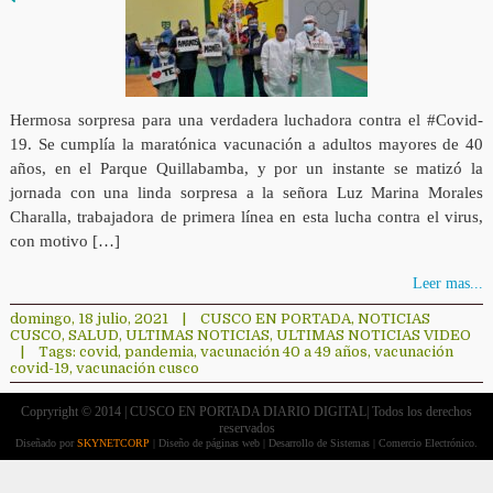
Hermosa sorpresa para una verdadera luchadora contra el #Covid-
19. Se cumplía la maratónica vacunación a adultos mayores de 40
años, en el Parque Quillabamba, y por un instante se matizó la
jornada con una linda sorpresa a la señora Luz Marina Morales
Charalla, trabajadora de primera línea en esta lucha contra el virus,
con motivo […]
Leer mas...
domingo, 18 julio, 2021
|
CUSCO EN PORTADA
,
NOTICIAS
CUSCO
,
SALUD
,
ULTIMAS NOTICIAS
,
ULTIMAS NOTICIAS VIDEO
|
Tags:
covid
,
pandemia
,
vacunación 40 a 49 años
,
vacunación
covid-19
,
vacunación cusco
Copryright © 2014 | CUSCO EN PORTADA DIARIO DIGITAL| Todos los derechos
reservados
Diseñado por
SKYNETCORP
| Diseño de páginas web | Desarrollo de Sistemas | Comercio Electrónico.