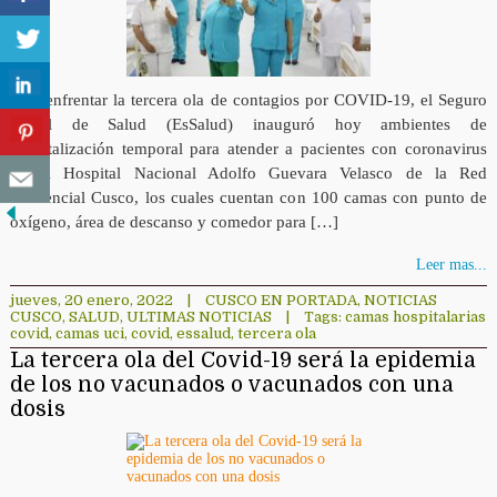
Para enfrentar la tercera ola de contagios por COVID-19, el Seguro
Social de Salud (EsSalud) inauguró hoy ambientes de
hospitalización temporal para atender a pacientes con coronavirus
en el Hospital Nacional Adolfo Guevara Velasco de la Red
Asistencial Cusco, los cuales cuentan con 100 camas con punto de
oxígeno, área de descanso y comedor para […]
Leer mas...
jueves, 20 enero, 2022
|
CUSCO EN PORTADA
,
NOTICIAS
CUSCO
,
SALUD
,
ULTIMAS NOTICIAS
|
Tags:
camas hospitalarias
covid
,
camas uci
,
covid
,
essalud
,
tercera ola
La tercera ola del Covid-19 será la epidemia
de los no vacunados o vacunados con una
dosis