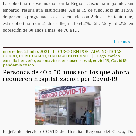
La cobertura de vacunación en la Región Cusco ha mejorado, sin
embargo, resulta aun insuficiente, Así al 19 de julio, solo un 11.5%
de personas programadas esta vacunado con 2 dosis. En tanto que,
esta cobertura con 2 dosis llega al 64.2%, 68.1% y 58.2% en
población de 80 años a mas, de 70 a […]
Leer mas...
miércoles, 21 julio, 2021
|
CUSCO EN PORTADA
,
NOTICIAS
CUSCO
,
PERÚ
,
SALUD
,
ULTIMAS NOTICIAS
|
Tags:
carlos
carrillo berveño
,
coronavirus en cusco
,
covid
,
covid-19
,
Covid19
,
pandemia cusco
Personas de 40 a 50 años son los que ahora
requieren hospitalización por Covid-19
El jefe del Servicio COVID del Hospital Regional del Cusco, Dr.