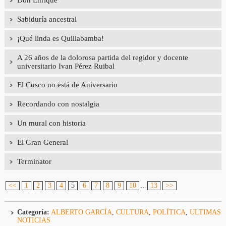
Don Enrique
Sabiduría ancestral
¡Qué linda es Quillabamba!
A 26 años de la dolorosa partida del regidor y docente
universitario Ivan Pérez Ruibal
El Cusco no está de Aniversario
Recordando con nostalgia
Un mural con historia
El Gran General
Terminator
<<
1
2
3
4
5
6
7
8
9
10
...
13
>>
Categoría:
ALBERTO GARCÍA
,
CULTURA
,
POLÍTICA
,
ULTIMAS
NOTICIAS