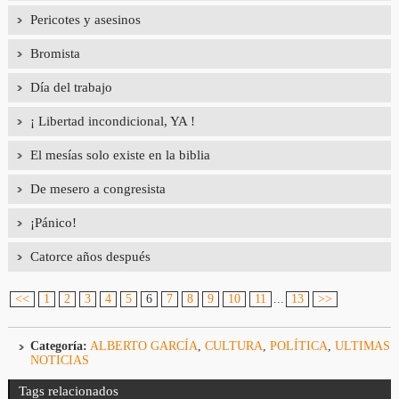
Pericotes y asesinos
Bromista
Día del trabajo
¡ Libertad incondicional, YA !
El mesías solo existe en la biblia
De mesero a congresista
¡Pánico!
Catorce años después
<<
1
2
3
4
5
6
7
8
9
10
11
...
13
>>
Categoría:
ALBERTO GARCÍA
,
CULTURA
,
POLÍTICA
,
ULTIMAS
NOTICIAS
Tags relacionados