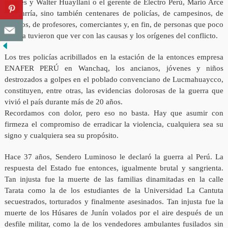
Hilares y Walter Huayllani o el gerente de Electro Perú, Mario Arce
Chevarría, sino también centenares de policías, de campesinos, de
obreros, de profesores, comerciantes y, en fin, de personas que poco
o nada tuvieron que ver con las causas y los orígenes del conflicto.
Los tres policías acribillados en la estación de la entonces empresa
ENAFER PERÚ en Wanchaq, los ancianos, jóvenes y niños
destrozados a golpes en el poblado convenciano de Lucmahuaycco,
constituyen, entre otras, las evidencias dolorosas de la guerra que
vivió el país durante más de 20 años.
Recordamos con dolor, pero eso no basta. Hay que asumir con
firmeza el compromiso de erradicar la violencia, cualquiera sea su
signo y cualquiera sea su propósito.
Hace 37 años, Sendero Luminoso le declaró la guerra al Perú. La
respuesta del Estado fue entonces, igualmente brutal y sangrienta.
Tan injusta fue la muerte de las familias dinamitadas en la calle
Tarata como la de los estudiantes de la Universidad La Cantuta
secuestrados, torturados y finalmente asesinados. Tan injusta fue la
muerte de los Húsares de Junín volados por el aire después de un
desfile militar, como la de los vendedores ambulantes fusilados sin