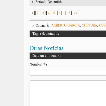
Feriado Discutible
1
2
3
4
5
6
...
13
>>
Categoría:
ALBERTO GARCÍA
,
CULTURA
,
CUS
Tags relacionados
Otras Noticias
Deja un comentario
Nombre (*)