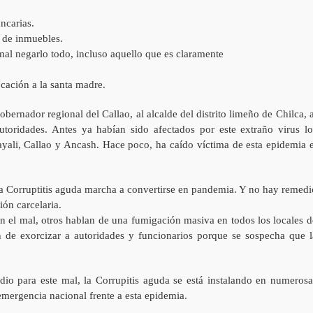
ncarias.
 de inmuebles.
mal negarlo todo, incluso aquello que es claramente
cación a la santa madre.
bernador regional del Callao, al alcalde del distrito limeño de Chilca, a
toridades. Antes ya habían sido afectados por este extraño virus lo
yali, Callao y Ancash. Hace poco, ha caído víctima de esta epidemia e
 La Corruptitis aguda marcha a convertirse en pandemia. Y no hay remedi
ón carcelaria.
n el mal, otros hablan de una fumigación masiva en todos los locales d
n de exorcizar a autoridades y funcionarios porque se sospecha que l
edio para este mal, la Corrupitis aguda se está instalando en numerosa
 emergencia nacional frente a esta epidemia.