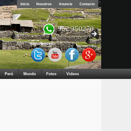
Inicio
Nosotros
Anuncie
Contacto
952 350270
Síguenos en:
Perú
Mundo
Fotos
Videos