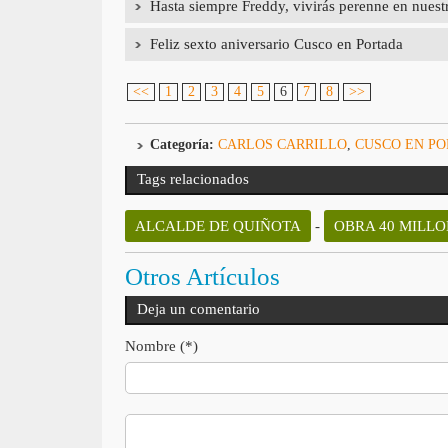
Hasta siempre Freddy, vivirás perenne en nuest
Feliz sexto aniversario Cusco en Portada
<<
1
2
3
4
5
6
7
8
>>
Categoría:
CARLOS CARRILLO
,
CUSCO EN P
Tags relacionados
ALCALDE DE QUIÑOTA
-
OBRA 40 MILL
Otros Artículos
Deja un comentario
Nombre (*)