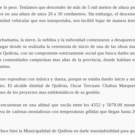
te lo peor. Teníamos que descender de más de 5 mil metros de altura po
eve en una altura de unos 20 a 30 centímetros. Sin embargo, el descens
idad vehicular que nos transportaba, nos facilitó bajar de manera lent
pachamama, la nieve, la neblina y la nubosidad comenzaron a desaparece
lugar donde se realizaba la ceremonia de inicio de una de las obras ma
 de Quiñota, con un componente estrictamente social que busca darles un
s comunidades campesinas mas altas de la provincia, donde habitan e
lamas.
í nos esperaban con música y danza, porque se estaba dando inicio a un
es. El alcalde distrital de Quiñota, Oscar Torcuato Chahua Marquez
e uno de los proyectos mas emblemáticos de su gestión.
 encuentran en una altitud que oscila entre los 4352 y 5078.00 msnm
llera de cadenas montañosas con temperaturas gélidas que llegan hasta 2
Hace bien la Municipalidad de Quiñota en darle transitabiulidad para qu