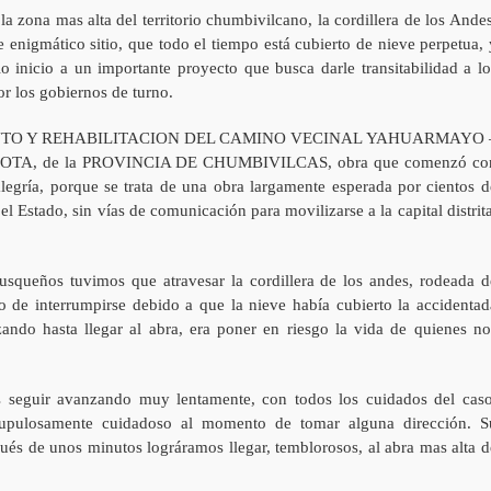
a zona mas alta del territorio chumbivilcano, la cordillera de los Andes
enigmático sitio, que todo el tiempo está cubierto de nieve perpetua, 
o inicio a un importante proyecto que busca darle transitabilidad a lo
r los gobiernos de turno.
RAMIENTO Y REHABILITACION DEL CAMINO VECINAL YAHUARMAYO 
TA, de la PROVINCIA DE CHUMBIVILCAS, obra que comenzó co
egría, porque se trata de una obra largamente esperada por cientos d
l Estado, sin vías de comunicación para movilizarse a la capital distrita
 cusqueños tuvimos que atravesar la cordillera de los andes, rodeada d
o de interrumpirse debido a que la nieve había cubierto la accidentad
ando hasta llegar al abra, era poner en riesgo la vida de quienes no
s seguir avanzando muy lentamente, con todos los cuidados del caso
crupulosamente cuidadoso al momento de tomar alguna dirección. S
pués de unos minutos lográramos llegar, temblorosos, al abra mas alta d