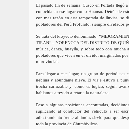
El pasado fin de semana, Cusco en Portada llegó a l
conocida en ese lugar como Huanso. Detrás de este 
con mas razón en esta temporada de lluvias, se di
pobladores del Perú Profundo, siempre olvidados po
Se trata del Proyecto denominado: “MEJO
TIRANI – YORENCCA DEL DISTRITO DE QUIÑO
música, danza, huaylía, y sobre todo con mucha al
pobladores que viven en el olvido, marginados por e
o provincial.
Para llegar a este lugar, un grupo de periodistas
neblina y abundante nieve. El viaje estuvo a punt
trocha carrozable y, como es lógico, seguir avanz
habíamos atrevido a retar a la naturaleza.
Pese a algunas posiciones encontradas, decidimo
suplicando al conductor del vehículo a ser es
adiestramiento frente al timón, sirvió para que des
toda la provincia de Chumbivilcas.