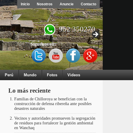
Inicio
Nosotros
Anuncie
Contacto
952 350270
Síguenos en:
Perú
Mundo
Fotos
Videos
Lo más reciente
Familias de Chilloroya se benefician con la
construcción de defensa ribereña ante posibles
desastres naturales
Vecinos y autoridades promueven la segregación
de residuos para fortalecer la gestión ambiental
en Wanchaq