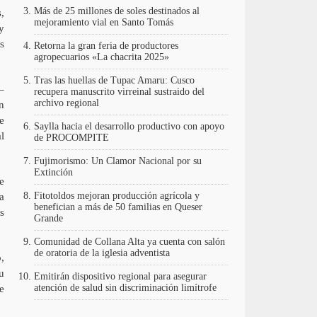
Más de 25 millones de soles destinados al
,
mejoramiento vial en Santo Tomás
y
s
Retorna la gran feria de productores
agropecuarios «La chacrita 2025»
Tras las huellas de Tupac Amaru: Cusco
–
recupera manuscrito virreinal sustraido del
archivo regional
n
e
Saylla hacia el desarrollo productivo con apoyo
l
de PROCOMPITE
Fujimorismo: Un Clamor Nacional por su
Extinción
e
Fitotoldos mejoran producción agrícola y
a
benefician a más de 50 familias en Queser
s
Grande
Comunidad de Collana Alta ya cuenta con salón
de oratoria de la iglesia adventista
,
u
Emitirán dispositivo regional para asegurar
atención de salud sin discriminación limítrofe
e