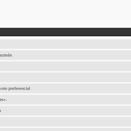
 Guzmán
voto preferencial
es».
o