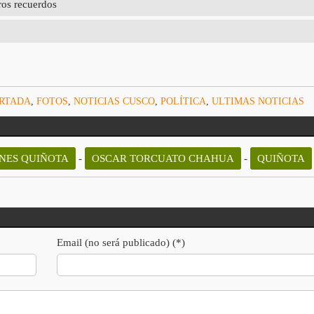
ros recuerdos
ORTADA
,
FOTOS
,
NOTICIAS CUSCO
,
POLÍTICA
,
ULTIMAS NOTICIAS
ONES QUIÑOTA
-
OSCAR TORCUATO CHAHUA
-
QUIÑOTA
Email (no será publicado) (*)