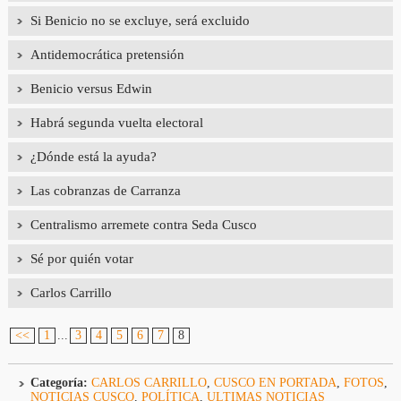
Si Benicio no se excluye, será excluido
Antidemocrática pretensión
Benicio versus Edwin
Habrá segunda vuelta electoral
¿Dónde está la ayuda?
Las cobranzas de Carranza
Centralismo arremete contra Seda Cusco
Sé por quién votar
Carlos Carrillo
<<
1
...
3
4
5
6
7
8
Categoría:
CARLOS CARRILLO
,
CUSCO EN PORTADA
,
FOTOS
,
NOTICIAS CUSCO
,
POLÍTICA
,
ULTIMAS NOTICIAS