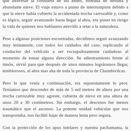
que atravesar la cordillera de los andes, rodeada de neblina y
abundante nieve. El viaje estuvo a punto de interrumpirse debido a
que la nieve había cubierto la accidentada trocha carrozable y, como
es lógico, seguir avanzando hasta llegar al abra, era poner en riesgo
la vida de quienes nos habíamos atrevido a retar a la naturaleza.
Pese a algunas posiciones encontradas, decidimos seguir avanzando
muy lentamente, con todos los cuidados del caso, suplicando al
conductor del vehículo a ser escrupulosamente cuidadoso al
momento de tomar alguna dirección. Su adiestramiento frente al
timón, sirvió para que después de unos minutos lográramos llegar,
temblorosos, al abra mas alta de toda la provincia de Chumbivilcas.
Pero lo que venía a continuación, era supuestamente lo peor.
Teníamos que descender de más de 5 mil metros de altura por una
trocha carrozable muy agreste, cubierta de nieve en una altura de
unos 20 a 30 centímetros. Sin embargo, el descenso fue menos
traumático que el ascenso. La potente unidad vehicular que nos
transportaba, nos facilitó bajar de manera lenta pero segura.
Con la protección de los apus tutelares y nuestra pachamama, la