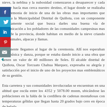
nieve, la neblina y la nubosidad comenzaron a desaparecer y cada
vez se hacía mas cerca nuestro destino, el lugar donde se realizaba
la ceremonia de inicio de una de las obras mas importantes que
ejecuta la Municipalidad Distrital de Quiñota, con un componente
estrictamente social que busca darles una buena vía de
comunicación a los pobladores de las comunidades campesinas mas
altas de la provincia, donde habitan en medio de la nieve criando
sus animales, alpacas y llamas.
Finalmente llegamos al lugar de la ceremonia. Allí nos esperaban
con música y danza, porque se estaba dando inicio a una obra que
tienen un valor de 40 milllones de Soles. El alcalde distrital de
Quiñota, Oscar Torcuato Chahua Marquez, expresaba su alegría y
satisfacción por el inicio de uno de los proyectos mas emblemáticos
de su gestión.
Esta carretera y sus comunidades involucradas se encuentran en una
altitud que oscila entre los 4352 y 5078.00 msnm, ubicándose las
poblaciones en la falda de la cordillera de cadenas montañosas con
temperaturas gélidas que llegan hasta 20 grados bajo cero en época
de helada.