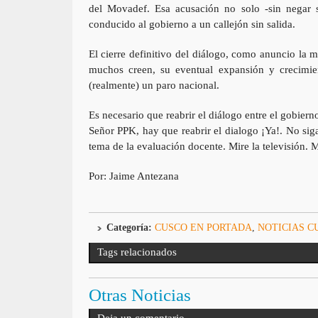
del Movadef. Esa acusación no solo -sin negar s
conducido al gobierno a un callejón sin salida.
El cierre definitivo del diálogo, como anuncio la mi
muchos creen, su eventual expansión y crecimie
(realmente) un paro nacional.
Es necesario que reabrir el diálogo entre el gobierno
Señor PPK, hay que reabrir el dialogo ¡Ya!. No sig
tema de la evaluación docente. Mire la televisión. Mi
Por: Jaime Antezana
Categoría:
CUSCO EN PORTADA
,
NOTICIAS C
Tags relacionados
Otras Noticias
Deja un comentario