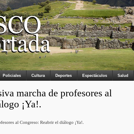
Policiales
Cultura
Deportes
Espectáculos
Salud
siva marcha de profesores al
álogo ¡Ya!.