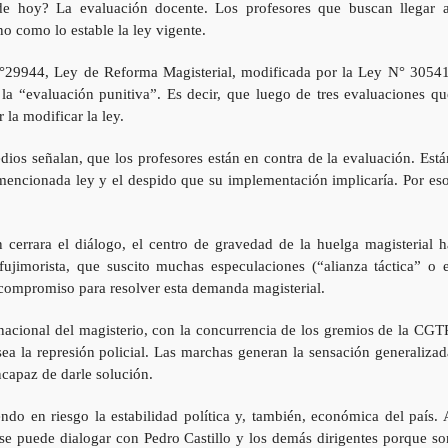
de hoy? La evaluación docente. Los profesores que buscan llegar a
o como lo estable la ley vigente.
N°29944, Ley de Reforma Magisterial, modificada por la Ley N° 30541
 la “evaluación punitiva”. Es decir, que luego de tres evaluaciones qu
la modificar la ley.
ios señalan, que los profesores están en contra de la evaluación. Está
 mencionada ley y el despido que su implementación implicaría. Por eso
 cerrara el diálogo, el centro de gravedad de la huelga magisterial h
jimorista, que suscito muchas especulaciones (“alianza táctica” o e
compromiso para resolver esta demanda magisterial.
nacional del magisterio, con la concurrencia de los gremios de la CGTP
sea la represión policial. Las marchas generan la sensación generalizad
ncapaz de darle solución.
ndo en riesgo la estabilidad política y, también, económica del país. 
 se puede dialogar con Pedro Castillo y los demás dirigentes porque so