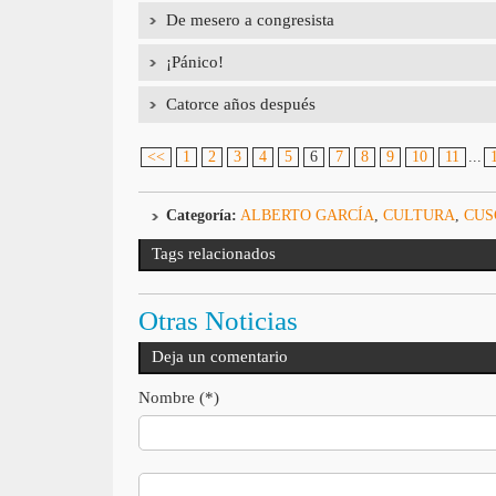
De mesero a congresista
¡Pánico!
Catorce años después
<<
1
2
3
4
5
6
7
8
9
10
11
...
Categoría:
ALBERTO GARCÍA
,
CULTURA
,
CUS
Tags relacionados
Otras Noticias
Deja un comentario
Nombre (*)