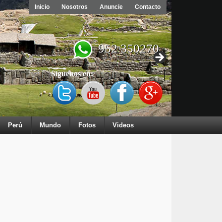
Inicio
Nosotros
Anuncie
Contacto
952 350270
Síguenos en:
Perú
Mundo
Fotos
Videos