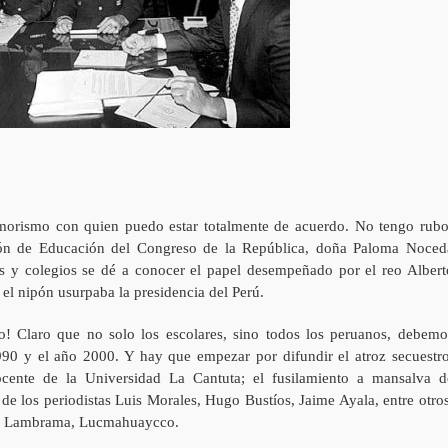
jimorismo con quien puedo estar totalmente de acuerdo. No tengo rubo
sión de Educación del Congreso de la República, doña Paloma Noced
as y colegios se dé a conocer el papel desempeñado por el reo Albert
e el nipón usurpaba la presidencia del Perú.
! Claro que no solo los escolares, sino todos los peruanos, debemo
90 y el año 2000. Y hay que empezar por difundir el atroz secuestro
ocente de la Universidad La Cantuta; el fusilamiento a mansalva d
de los periodistas Luis Morales, Hugo Bustíos, Jaime Ayala, entre otros
a, Lambrama, Lucmahuaycco.