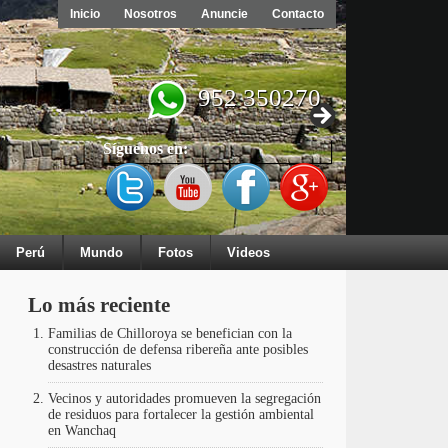
Inicio
Nosotros
Anuncie
Contacto
952 350270
Síguenos en:
Perú
Mundo
Fotos
Videos
Lo más reciente
Familias de Chilloroya se benefician con la
construcción de defensa ribereña ante posibles
desastres naturales
Vecinos y autoridades promueven la segregación
de residuos para fortalecer la gestión ambiental
en Wanchaq